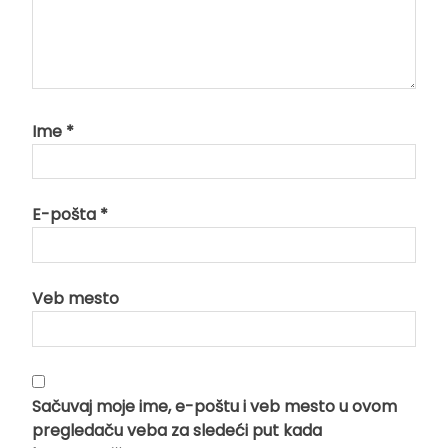
Ime
*
E-pošta
*
Veb mesto
Sačuvaj moje ime, e-poštu i veb mesto u ovom
pregledaču veba za sledeći put kada