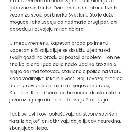
brat Džimi Barton učestvuje na takmičenju za
ljubavne sastanke. Džimi mora da ostane fizički
vezan za svoju partnerku Svetlanu što je duže
moguće i ako uspeju da nadmaše drugi par, oni
pobeđuju i osvajaju milion dolara.
U međuvremenu, kapetan broda po imenu
Kapetan Riči zaljubljuje se do ušiju u jednu od
svojih gošći na brodu ali postoji problem – on ne
zna ko je ona i gde da je nađe. Jedino što zna o
njoj je da ima tetovažu staklene cipelice na vratu.
Kada voditeljka lokalnih vesti Gejl Lovdžoj predloži
da napravi prilog o njemu i njegovom brodu,
Kapetan Riči odlučuje da bi mogao da iskoristi to
javno izlaganje da pronađe svoju Pepeljugu.
I dok svi ovi likovi pokušavaju da stvore savršen
“kraj iz bajke”, oni otkrivaju da je ljubav neuredna,
zbunjujuća i lepa.