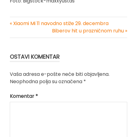
Foto: Bigstock-maxxyustas
« Xiaomi Mi 11 navodno stiže 29. decembra
Kretanje
Biberov hit u prazničnom ruhu »
članka
OSTAVI KOMENTAR
Vaša adresa e-pošte neće biti objavljena.
Neophodna polja su označena
*
Komentar
*