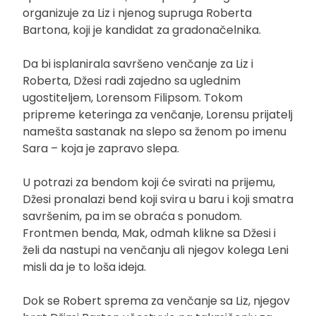
organizuje za Liz i njenog supruga Roberta
Bartona, koji je kandidat za gradonačelnika.
Da bi isplanirala savršeno venčanje za Liz i
Roberta, Džesi radi zajedno sa uglednim
ugostiteljem, Lorensom Filipsom. Tokom
pripreme keteringa za venčanje, Lorensu prijatelj
namešta sastanak na slepo sa ženom po imenu
Sara – koja je zapravo slepa.
U potrazi za bendom koji će svirati na prijemu,
Džesi pronalazi bend koji svira u baru i koji smatra
savršenim, pa im se obraća s ponudom.
Frontmen benda, Mak, odmah klikne sa Džesi i
želi da nastupi na venčanju ali njegov kolega Leni
misli da je to loša ideja.
Dok se Robert sprema za venčanje sa Liz, njegov