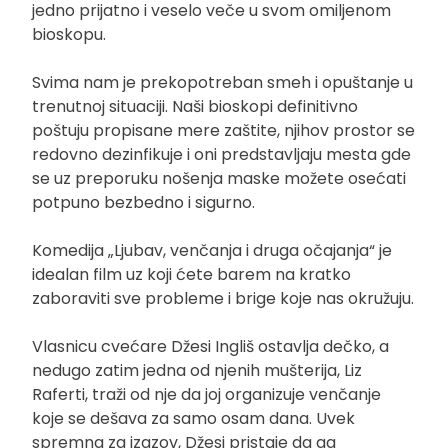
jedno prijatno i veselo veče u svom omiljenom
bioskopu.
Svima nam je prekopotreban smeh i opuštanje u
trenutnoj situaciji. Naši bioskopi definitivno
poštuju propisane mere zaštite, njihov prostor se
redovno dezinfikuje i oni predstavljaju mesta gde
se uz preporuku nošenja maske možete osećati
potpuno bezbedno i sigurno.
Komedija „Ljubav, venčanja i druga očajanja“ je
idealan film uz koji ćete barem na kratko
zaboraviti sve probleme i brige koje nas okružuju.
Vlasnicu cvećare Džesi Ingliš ostavlja dečko, a
nedugo zatim jedna od njenih mušterija, Liz
Raferti, traži od nje da joj organizuje venčanje
koje se dešava za samo osam dana. Uvek
spremna za izazov, Džesi pristaje da ga