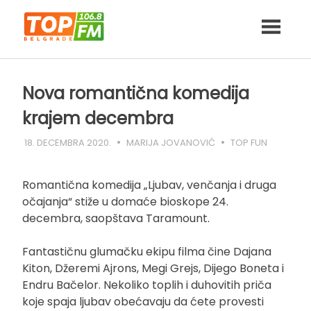
Skip
to
content
Nova romantična komedija
krajem decembra
18. DECEMBRA 2020.
MARIJA JOVANOVIĆ
TOP FUN
Romantična komedija „Ljubav, venčanja i druga
očajanja“ stiže u domaće bioskope 24.
decembra, saopštava Taramount.
Fantastičnu glumačku ekipu filma čine Dajana
Kiton, Džeremi Ajrons, Megi Grejs, Dijego Boneta i
Endru Bačelor. Nekoliko toplih i duhovitih priča
koje spaja ljubav obećavaju da ćete provesti