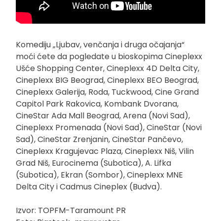
Komediju „Ljubav, venčanja i druga očajanja“
moći ćete da pogledate u bioskopima Cineplexx
Ušće Shopping Center, Cineplexx 4D Delta City,
Cineplexx BIG Beograd, Cineplexx BEO Beograd,
Cineplexx Galerija, Roda, Tuckwood, Cine Grand
Capitol Park Rakovica, Kombank Dvorana,
CineStar Ada Mall Beograd, Arena (Novi Sad),
Cineplexx Promenada (Novi Sad), CineStar (Novi
Sad), CineStar Zrenjanin, CineStar Pančevo,
Cineplexx Kragujevac Plaza, Cineplexx Niš, Vilin
Grad Niš, Eurocinema (Subotica), A. Lifka
(Subotica), Ekran (Sombor), Cineplexx MNE
Delta City i Cadmus Cineplex (Budva).
Izvor: TOPFM-Taramount PR