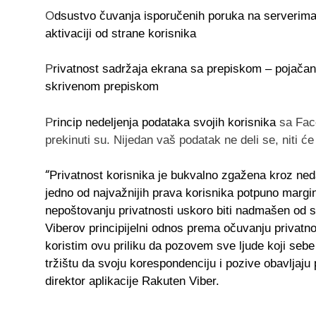
O
dsustvo čuvanja isporučenih poruka na serverim
aktivaciji od strane korisnika
P
rivatnost sadržaja ekrana sa prepiskom
– pojačan
skrivenom prepiskom
P
rincip nedeljenja podataka svojih korisnika
sa Fa
prekinuti su. Nijedan vaš podatak ne deli se, niti ć
“
Privatnost korisnika je bukvalno zgažena kroz ned
jedno od najvažnijih prava korisnika potpuno margin
nepoštovanju privatnosti uskoro biti nadmašen od st
Viberov principijelni odnos prema očuvanju privatno
koristim ovu priliku da pozovem sve ljude koji seb
tržištu da svoju korespondenciju i pozive obavljaju 
direktor aplikacije Rakuten Viber.