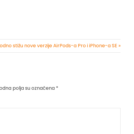
odno stižu nove verzije AirPods-a Pro i iPhone-a SE »
dna polja su označena
*