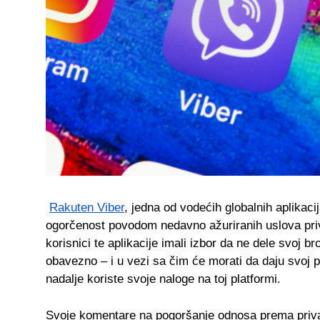
Rakuten Viber
, jedna od vodećih globalnih aplikacij
ogorčenost povodom nedavno ažuriranih uslova pri
korisnici te aplikacije imali izbor da ne dele svoj b
obavezno – i u vezi sa čim će morati da daju svoj 
nadalje koriste svoje naloge na toj platformi.
Svoje komentare na pogoršanje odnosa prema priva