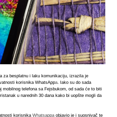
a za besplatnu i laku komunikaciju, izrazila je
vatnosti korisnika WhatsApp
a
.
Iako su do sada
roj mobilnog telefona sa Fejsbukom, od sada će to biti
pristanak u narednih 30 dana kako bi uopšte mogli da
tnosti korisnika
Whatsappa
objavio je i suosnivač te