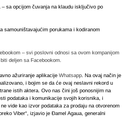
a
– sa opcijom čuvanja na klaudu isključivo po
a samouništavajućim porukama i kodiranom
cebookom
– svi poslovni odnosi sa ovom kompanijom
e biti deljen sa Facebookom.
avno ažuriranje aplikacije
Whatsapp
.
Na ovaj način je
alizovano, i bojim se da će ovaj neslavni rekord u
rane istih aktera. Ovo nas čini još ponosnijim na
sti podataka i komunikacije svojih korisnika, i
e ne vide kao izvor podataka za prodaju na otvorenom
preko Viber“,
izjavio je Đamel Agaua, generalni