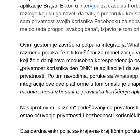
aplikacije Brajan Ekton u
intervjuu
za časopis Forbe
razloge koji su ga naveli da tvituje preporuku kori
sam privatnost svojih korisnika Facebooku za sops
me od tada progoni svakog dana“, izjavio je tom pri
Ovim gestom je završena potpuna integracija
What
razmenu poruka će biti korišćeni za monetizaciju vi
koji žele da njihova međusobna korespondencija os
„privatnost korisnika deo DNK“ te aplikacije i da s
privatnosti. Po tim navodima, poruke sa
Whatsapp
integracije ove dve platlforme u
tom smislu je unap
međuvremenu izbrisani iz pravilnika korišćenja apli
Nasuprot ovim „kliznim“ podešavanjima privatnosti
ostao očuvanje privatnosti i bezbednosti korisnički
Standardna enkripcija sa-kraja-na-kraj
ličnih poruk