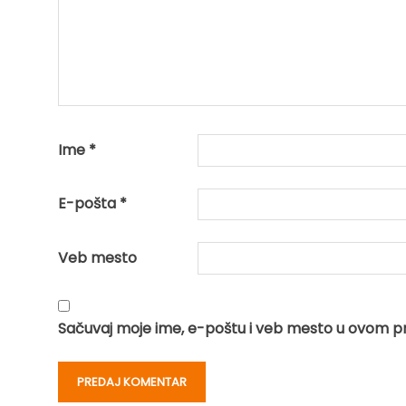
Ime
*
E-pošta
*
Veb mesto
Sačuvaj moje ime, e-poštu i veb mesto u ovom p