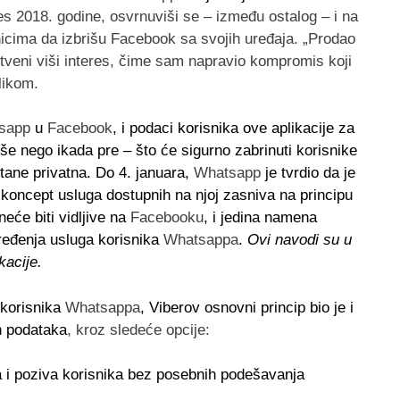
s 2018. godine, osvrnuviši se – između ostalog – i na
snicima da izbrišu Facebook sa svojih uređaja. „Prodao
tveni viši interes, čime sam napravio kompromis koji
likom.
sapp
u
Facebook
,
i podaci korisnika ove aplikacije za
še nego ikada pre – što će sigurno zabrinuti korisnike
tane privatna.
Do 4. januara,
Whatsapp
je tvrdio da je
e koncept usluga dostupnih na njoj zasniva na principu
neće biti vidljive na
Facebooku
, i jedina namena
ređenja usluga korisnika
Whatsappa
.
Ovi navodi su u
kacije.
 korisnika
Whatsappa
,
Viberov osnovni princip bio je i
h podataka
, kroz sledeće opcije:
a i poziva korisnika bez posebnih podešavanja