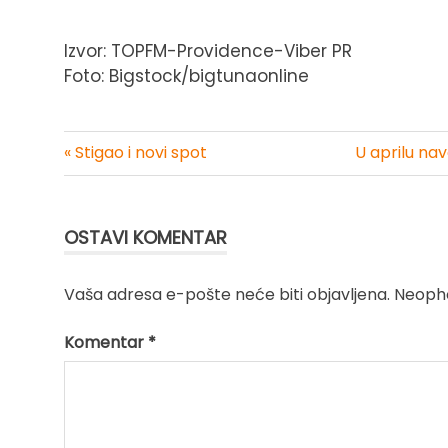
Izvor: TOPFM-Providence-Viber PR
Foto: Bigstock/bigtunaonline
« Stigao i novi spot
U aprilu nav
Kretanje
članka
OSTAVI KOMENTAR
Vaša adresa e-pošte neće biti objavljena.
Neopho
Komentar
*