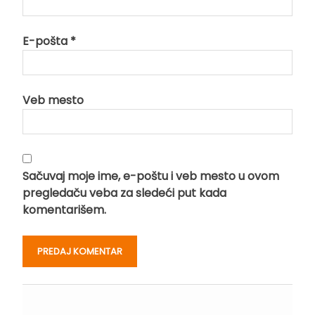
E-pošta
*
Veb mesto
Sačuvaj moje ime, e-poštu i veb mesto u ovom
pregledaču veba za sledeći put kada
komentarišem.