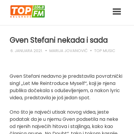
Skip
to
content
Gven Stefani nekada i sada
6. JANUARA 2021.
MARIJA JOVANOVIĆ
TOP MUSIC
Gven Stefani nedavno je predstavila povratnički
singl „Let Me Reintroduce Myself“, koji je njena
publika dočekala s oduševljenjem, a nakon lyric
videa, predstavila je još jedan spot.
Ono što je najveći utisak novog videa, jeste
podatak da je u njemu Gven podsetila na neke
od njenih najvećih hitova i stajlinga, kako kao
članica grupe „No Doubt“, tako i tokom kasnije