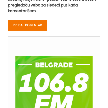
pregledaču veba za sledeći put kada
komentarišem.