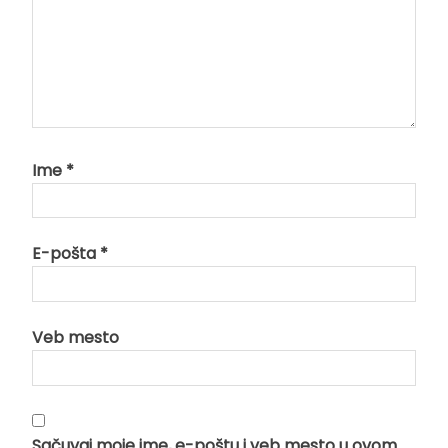
Ime
*
E-pošta
*
Veb mesto
Sačuvaj moje ime, e-poštu i veb mesto u ovom