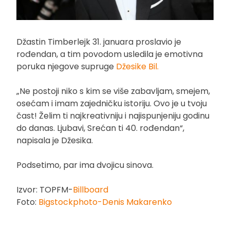
Džastin Timberlejk 31. januara proslavio je
rođendan, a tim povodom usledila je emotivna
poruka njegove supruge
Džesike Bil.
„Ne postoji niko s kim se više zabavljam, smejem,
osećam i imam zajedničku istoriju. Ovo je u tvoju
čast! Želim ti najkreativniju i najispunjeniju godinu
do danas. Ljubavi, Srećan ti 40. rođendan“,
napisala je Džesika.
Podsetimo, par ima dvojicu sinova.
Izvor: TOPFM-
Billboard
Foto:
Bigstockphoto-Denis Makarenko