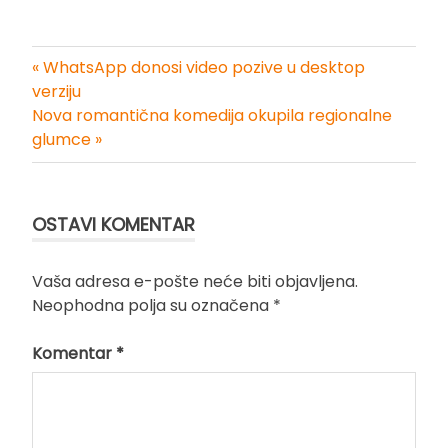
« WhatsApp donosi video pozive u desktop
Kretanje
verziju
Nova romantična komedija okupila regionalne
članka
glumce »
OSTAVI KOMENTAR
Vaša adresa e-pošte neće biti objavljena.
Neophodna polja su označena
*
Komentar
*