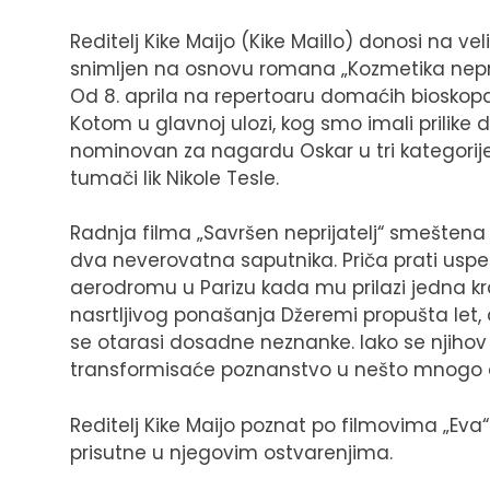
Reditelj Kike Maijo (Kike Maillo) donosi na veli
snimljen na osnovu romana „Kozmetika neprij
Od 8. aprila na repertoaru domaćih biosko
Kotom u glavnoj ulozi, kog smo imali prilike d
nominovan za nagardu Oskar u tri kategorije, 
tumači lik Nikole Tesle.
Radnja filma „Savršen neprijatelj“ smešte
dva neverovatna saputnika. Priča prati uspe
aerodromu u Parizu kada mu prilazi jedna kra
nasrtljivog ponašanja Džeremi propušta let,
se otarasi dosadne neznanke. Iako se njihov 
transformisaće poznanstvo u nešto mnogo o
Reditelj Kike Maijo poznat po filmovima „Eva“ (
prisutne u njegovim ostvarenjima.