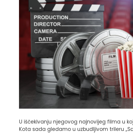
U iščekivanju njegovog najnovijeg filma u k
Kota sada gledamo u uzbudljivom trileru „Sa