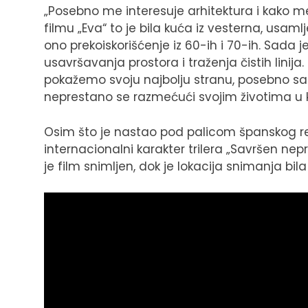
„Posebno me interesuje arhitektura i kako mes
filmu „Eva“ to je bila kuća iz vesterna, usamlj
ono prekoiskorišćenje iz 60-ih i 70-ih. Sada je 
usavršavanja prostora i traženja čistih linij
pokažemo svoju najbolju stranu, posebno 
neprestano se razmećući svojim životima u kuć
Osim što je nastao pod palicom španskog red
internacionalni karakter trilera „Savršen nep
je film snimljen, dok je lokacija snimanja bi