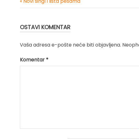
« Novi singl i lista pesama
Kretanje
članka
OSTAVI KOMENTAR
Vaša adresa e-pošte neće biti objavljena.
Neopho
Komentar
*