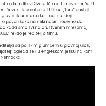
to u kom likovi žive utiče na filmove i priču. U
eni čovek i laboratorija. U filmu „Toro“ postoji
glavni lik arhitekta koji radi na ideji
a. To govori kako na neki način hoćemo da
sada kada smo svi na društvenim mrežama,
i,“ rekao je reditelj o filmu.
itelja sa poljskim glumcem u glavnoj ulozi,
rijatelj“ ogleda se i u engleskom jeziku na kom
la Nemačka.