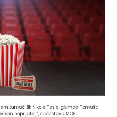
ojem tumači lik Nikole Tesle, glumca Tomaša
vršen neprijatelj“, saopštava MCF.