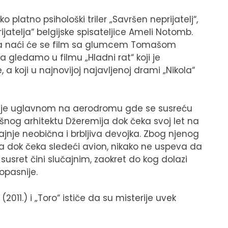
ko platno psihološki triler „Savršen neprijatelj“,
atelja“ belgijske spisateljice Ameli Notomb.
pa naći će se film sa glumcem Tomašom
a gledamo u filmu „Hladni rat“ koji je
a koji u najnovijoj najavljenoj drami „Nikola“
na je uglavnom na aerodromu gde se susreću
šnog arhitektu Džeremija dok čeka svoj let na
jnje neobična i brbljiva devojka. Zbog njenog
 a dok čeka sledeći avion, nikako ne uspeva da
susret čini slučajnim, zaokret do kog dolazi
pasnije.
2011.) i „Toro“ ističe da su misterije uvek