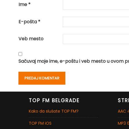
Ime
*
E-pošta
*
Veb mesto
Sačuvaj moje ime, e-poštu i veb mesto u ovom p
TOP FM BELGRADE
STR
Kako da slušate TOP FM?
AAC 4
TOP FM iOS
MP3 6