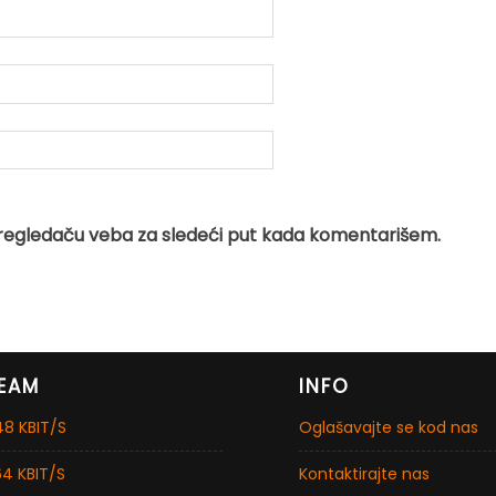
regledaču veba za sledeći put kada komentarišem.
EAM
INFO
8 KBIT/S
Oglašavajte se kod nas
4 KBIT/S
Kontaktirajte nas