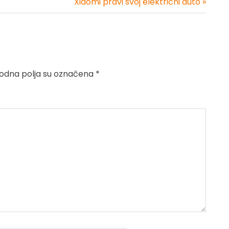
Xiaomi pravi svoj električni auto »
dna polja su označena
*