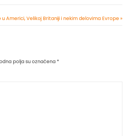
 u Americi, Velikoj Britaniji i nekim delovima Evrope »
dna polja su označena
*