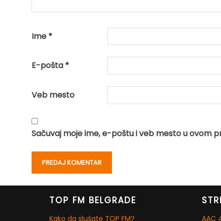
Ime
*
E-pošta
*
Veb mesto
Sačuvaj moje ime, e-poštu i veb mesto u ovom p
TOP FM BELGRADE
STR
Kako da slušate TOP FM?
AAC 4