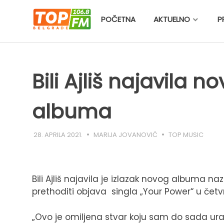
Skip
to
POČETNA
AKTUELNO
P
content
Bili Ajliš najavila no
albuma
28. APRILA 2021.
MARIJA JOVANOVIĆ
TOP MUSIC
Bili Ajliš najavila je izlazak novog albuma na
prethoditi objava singla „Your Power“ u četvr
„Ovo je omiljena stvar koju sam do sada ura