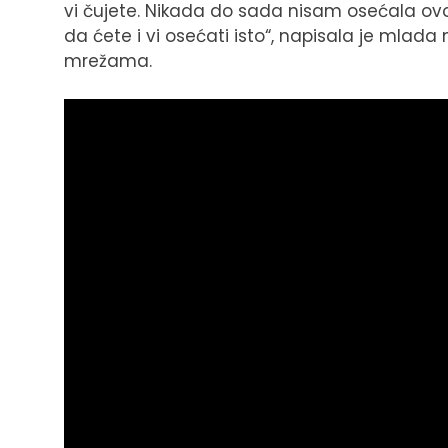
vi čujete. Nikada do sada nisam osećala ov
da ćete i vi osećati isto“, napisala je mlad
mrežama.