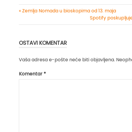
« Zemlja Nomada u bioskopima od 13. maja
Kretanje
Spotify poskupljuje
članka
OSTAVI KOMENTAR
Vaša adresa e-pošte neće biti objavljena.
Neopho
Komentar
*