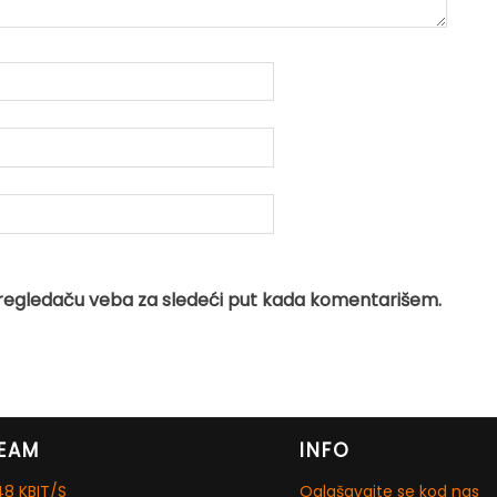
regledaču veba za sledeći put kada komentarišem.
EAM
INFO
8 KBIT/S
Oglašavajte se kod nas