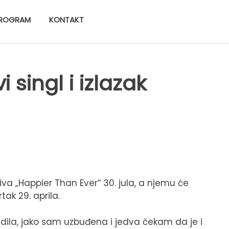
ROGRAM
KONTAKT
vi singl i izlazak
ziva „Happier Than Ever“ 30. jula, a njemu će
tak 29. aprila.
dila, jako sam uzbuđena i jedva čekam da je i