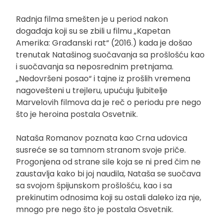
Radnja filma smešten je u period nakon
događaja koji su se zbili u filmu „Kapetan
Amerika: Građanski rat“ (2016.) kada je došao
trenutak Natašinog suočavanja sa prošlošću kao
i suočavanja sa neposrednim pretnjama.
„Nedovršeni posao“ i tajne iz prošlih vremena
nagovešteni u trejleru, upućuju ljubitelje
Marvelovih filmova da je reč o periodu pre nego
što je heroina postala Osvetnik.
Nataša Romanov poznata kao Crna udovica
susreće se sa tamnom stranom svoje priče.
Progonjena od strane sile koja se ni pred čim ne
zaustavlja kako bi joj naudila, Nataša se suočava
sa svojom špijunskom prošlošću, kao i sa
prekinutim odnosima koji su ostali daleko iza nje,
mnogo pre nego što je postala Osvetnik.