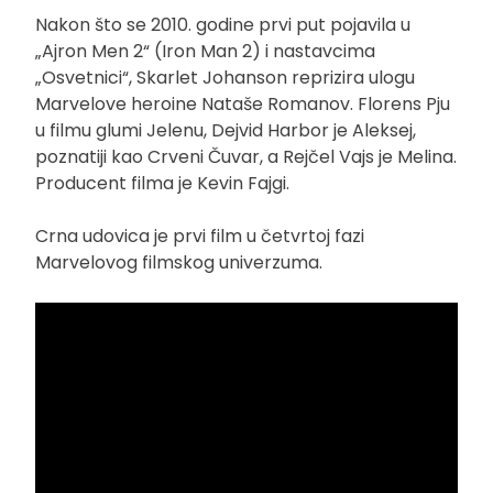
Nakon što se 2010. godine prvi put pojavila u
„Ajron Men 2“ (Iron Man 2) i nastavcima
„Osvetnici“, Skarlet Johanson reprizira ulogu
Marvelove heroine Nataše Romanov. Florens Pju
u filmu glumi Jelenu, Dejvid Harbor je Aleksej,
poznatiji kao Crveni Čuvar, a Rejčel Vajs je Melina.
Producent filma je Kevin Fajgi.
Crna udovica je prvi film u četvrtoj fazi
Marvelovog filmskog univerzuma.