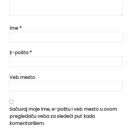
Ime
*
E-pošta
*
Veb mesto
Sačuvaj moje ime, e-poštu i veb mesto u ovom
pregledaču veba za sledeći put kada
komentarišem.