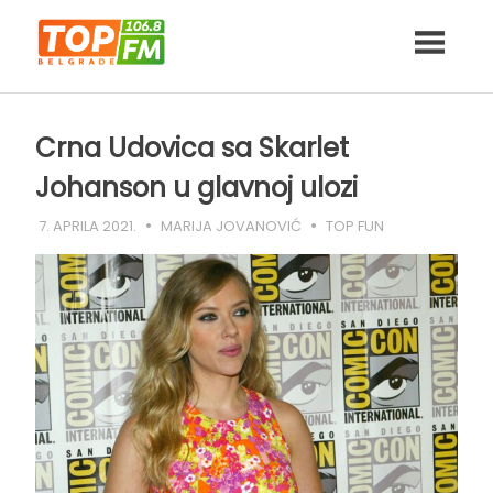
Skip
to
content
Crna Udovica sa Skarlet
Johanson u glavnoj ulozi
7. APRILA 2021.
MARIJA JOVANOVIĆ
TOP FUN