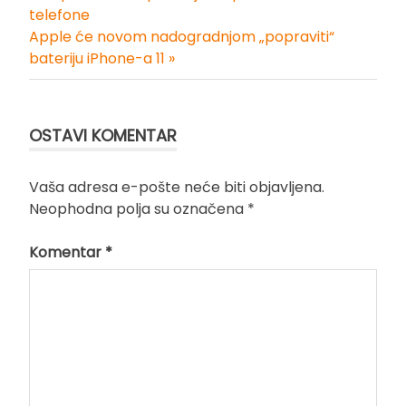
Kretanje
telefone
Apple će novom nadogradnjom „popraviti“
članka
bateriju iPhone-a 11 »
OSTAVI KOMENTAR
Vaša adresa e-pošte neće biti objavljena.
Neophodna polja su označena
*
Komentar
*