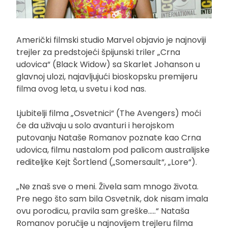
Američki filmski studio Marvel objavio je najnoviji
trejler za predstojeći špijunski triler „Crna
udovica“ (Black Widow) sa Skarlet Johanson u
glavnoj ulozi, najavljujući bioskopsku premijeru
filma ovog leta, u svetu i kod nas.
Ljubitelji filma „Osvetnici“ (The Avengers) moći
će da uživaju u solo avanturi i herojskom
putovanju Nataše Romanov poznate kao Crna
udovica, filmu nastalom pod palicom australijske
rediteljke Kejt Šortlend („Somersault“, „Lore“).
„Ne znaš sve o meni. Živela sam mnogo života.
Pre nego što sam bila Osvetnik, dok nisam imala
ovu porodicu, pravila sam greške…..“ Nataša
Romanov poručije u najnovijem trejleru filma