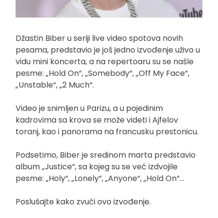
Džastin Biber u seriji live video spotova novih
pesama, predstavio je još jedno izvođenje uživo u
vidu mini koncerta, a na repertoaru su se našle
pesme: „Hold On“, „Somebody“, „Off My Face“,
„Unstable“, „2 Much“.
Video je snimljen u Parizu, a u pojedinim
kadrovima sa krova se može videti i Ajfelov
toranj, kao i panorama na francusku prestonicu.
Podsetimo, Biber je sredinom marta predstavio
album „Justice“, sa kojeg su se već izdvojile
pesme: „Holy“, „Lonely“, „Anyone“, „Hold On“…
Poslušajte kako zvuči ovo izvođenje.