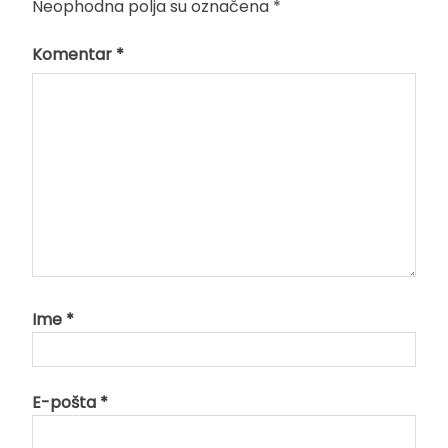
Neophodna polja su označena
*
Komentar
*
Ime
*
E-pošta
*