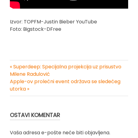
Izvor: TOPFM-Justin Bieber YouTube
Foto: Bigstock-DFree
« Superdeep: Specijalna projekcija uz prisustvo
Kretanje
Milene Radulović
Apple-ov prolećni event održava se sledećeg
članka
utorka »
OSTAVI KOMENTAR
Vaša adresa e-pošte neće biti objavljena.