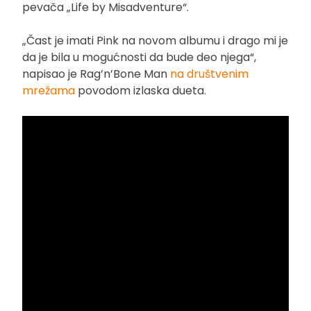
pevača „Life by Misadventure“.
„Čast je imati Pink na novom albumu i drago mi je
da je bila u mogućnosti da bude deo njega“,
napisao je Rag’n’Bone Man
na društvenim
mrežama
povodom izlaska dueta.