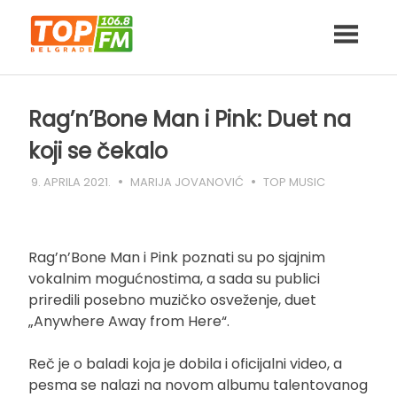
Skip
to
content
Rag’n’Bone Man i Pink: Duet na
koji se čekalo
9. APRILA 2021.
MARIJA JOVANOVIĆ
TOP MUSIC
Rag’n’Bone Man i Pink poznati su po sjajnim
vokalnim mogućnostima, a sada su publici
priredili posebno muzičko osveženje, duet
„Anywhere Away from Here“.
Reč je o baladi koja je dobila i oficijalni video, a
pesma se nalazi na novom albumu talentovanog