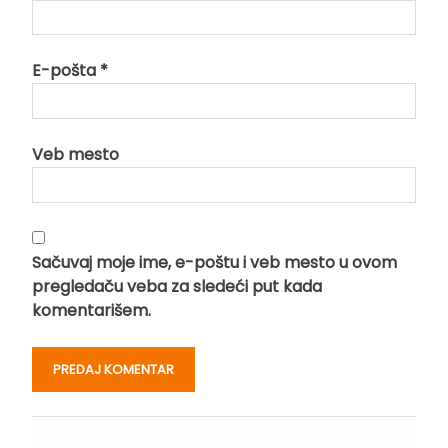
E-pošta
*
Veb mesto
Sačuvaj moje ime, e-poštu i veb mesto u ovom
pregledaču veba za sledeći put kada
komentarišem.