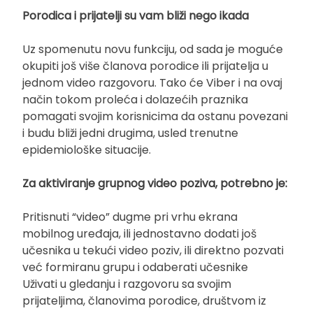
Porodica i prijatelji su vam bliži nego ikada
Uz spomenutu novu funkciju, od sada je moguće
okupiti još više članova porodice ili prijatelja u
jednom video razgovoru. Tako će Viber i na ovaj
način tokom proleća i dolazećih praznika
pomagati svojim korisnicima da ostanu povezani
i budu bliži jedni drugima, usled trenutne
epidemiološke situacije.
Za aktiviranje grupnog video poziva, potrebno je:
Pritisnuti “video” dugme pri vrhu ekrana
mobilnog uređaja, ili jednostavno dodati još
učesnika u tekući video poziv, ili direktno pozvati
već formiranu grupu i odaberati učesnike
Uživati u gledanju i razgovoru sa svojim
prijateljima, članovima porodice, društvom iz