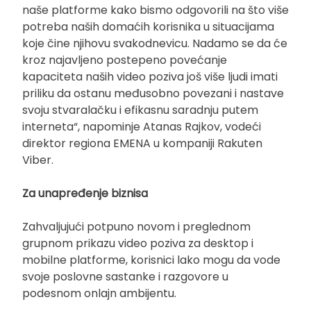
naše platforme kako bismo odgovorili na što više
potreba naših domaćih korisnika u situacijama
koje čine njihovu svakodnevicu. Nadamo se da će
kroz najavljeno postepeno povećanje
kapaciteta naših video poziva još više ljudi imati
priliku da ostanu međusobno povezani i nastave
svoju stvaralačku i efikasnu saradnju putem
interneta“, napominje Atanas Rajkov, vodeći
direktor regiona EMENA u kompaniji Rakuten
Viber.
Za unapređenje biznisa
Zahvaljujući potpuno novom i preglednom
grupnom prikazu video poziva za desktop i
mobilne platforme, korisnici lako mogu da vode
svoje poslovne sastanke i razgovore u
podesnom onlajn ambijentu.