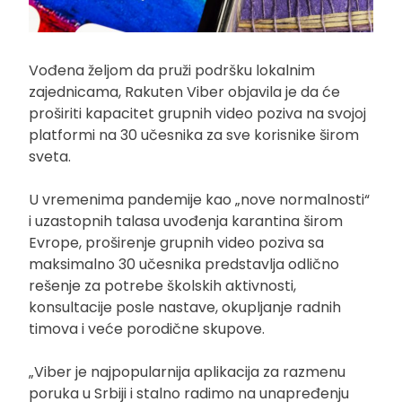
Vođena željom da pruži podršku lokalnim
zajednicama, Rakuten Viber objavila je da će
proširiti kapacitet grupnih video poziva na svojoj
platformi na 30 učesnika za sve korisnike širom
sveta.
U vremenima pandemije kao „nove normalnosti“
i uzastopnih talasa uvođenja karantina širom
Evrope, proširenje grupnih video poziva sa
maksimalno 30 učesnika predstavlja odlično
rešenje za potrebe školskih aktivnosti,
konsultacije posle nastave, okupljanje radnih
timova i veće porodične skupove.
„Viber je najpopularnija aplikacija za razmenu
poruka u Srbiji i stalno radimo na unapređenju