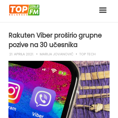
Skip
to
content
Rakuten Viber proširio grupne
pozive na 30 učesnika
21. APRILA 2021.
MARIJA JOVANOVIĆ
TOP TECH