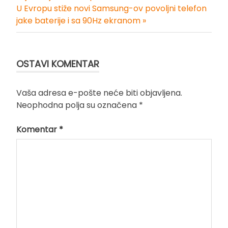
Kretanje
U Evropu stiže novi Samsung-ov povoljni telefon
jake baterije i sa 90Hz ekranom »
članka
OSTAVI KOMENTAR
Vaša adresa e-pošte neće biti objavljena.
Neophodna polja su označena
*
Komentar
*