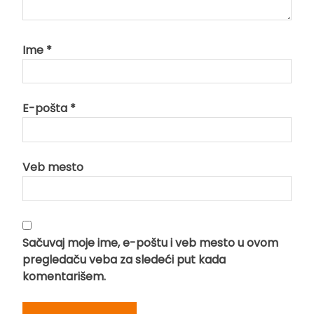
Ime
*
E-pošta
*
Veb mesto
Sačuvaj moje ime, e-poštu i veb mesto u ovom
pregledaču veba za sledeći put kada
komentarišem.