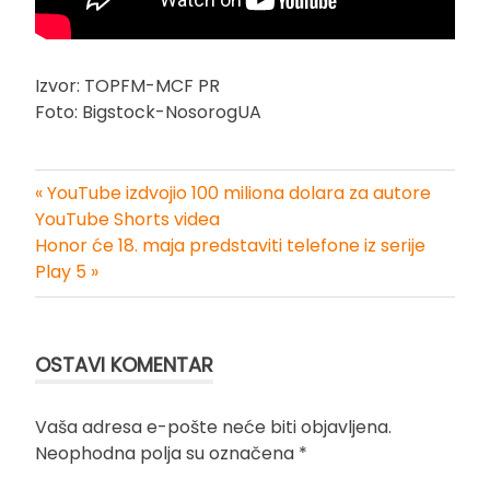
Izvor: TOPFM-MCF PR
Foto: Bigstock-NosorogUA
« YouTube izdvojio 100 miliona dolara za autore
Kretanje
YouTube Shorts videa
Honor će 18. maja predstaviti telefone iz serije
članka
Play 5 »
OSTAVI KOMENTAR
Vaša adresa e-pošte neće biti objavljena.
Neophodna polja su označena
*