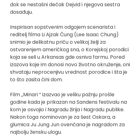
dok se nestašni dečak Dejvid i njegova sestra
dosađuju.
Inspirisan sopstvenim odgojem scenarista i
reditelj filma Li Ajzak Čung (Lee Isaac Chung)
snimio je delikatnu priču o velikoj želji za
ostvarenjem američkog sna, o Korejskoj porodici
koja se seli u Arkansas gde osniva farmu. Pored
izazova koje im donosi novo životno okruženje, oni
shvataju neprocenjivu vrednost porodice i šta je
to što zasita čini dom.
Film „Minari “ izazvao je veliku pažnju prošle
godine kada je prikazan na Sandens festivalu na
kom je osvojio i Nagradu žirija i Nagradu publike.
Nakon toga nominovan je za šest Oskara, a
glumica Ju Jung Jun ovenčana je nagradom za
najbolju žensku ulogu.