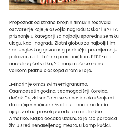
Prepoznat od strane brojnih filmskih festivala,
ostvarenje koje je osvojilo nagradu Oskar i BAFTA
priznanje u kategoriji za najbolju sporednu žensku
ulogu, kao i nagradu Zlatni globus za najbolji film
van engleskog govornog područja, premijerno je
prikazan na tekućem prestoničkom FEST-u, a
narednog četvrtka, 20. maja naći će se na
velikom platnu bioskopa širom Srbije.
„Minari “ je omaž svim emigrantima.
Osamdesetih godina, sedmogodišnji Korejac,
dečak Dejvid suočava se sa novim okruženjem i
drugačijim načinom života u trenucima kada
njegov otac preseli porodicu u ruralni deo
Amerike. Majka dečaka užasnuta je što porodica
živi u sred nenaseljenog mesta, u kamp kućici,