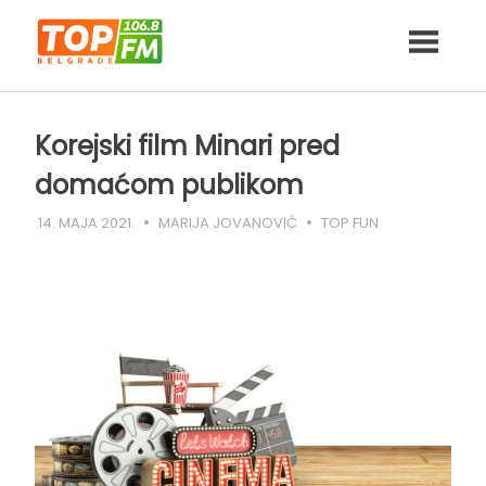
Skip
to
content
Korejski film Minari pred
domaćom publikom
14. MAJA 2021.
MARIJA JOVANOVIĆ
TOP FUN