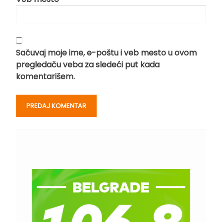
Sačuvaj moje ime, e-poštu i veb mesto u ovom
pregledaču veba za sledeći put kada
komentarišem.