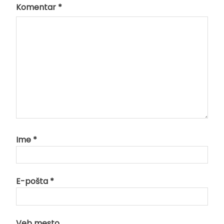
Komentar
*
Ime
*
E-pošta
*
Veb mesto