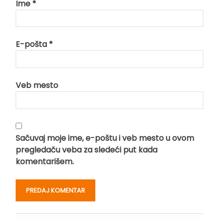
Ime
*
E-pošta
*
Veb mesto
Sačuvaj moje ime, e-poštu i veb mesto u ovom
pregledaču veba za sledeći put kada
komentarišem.