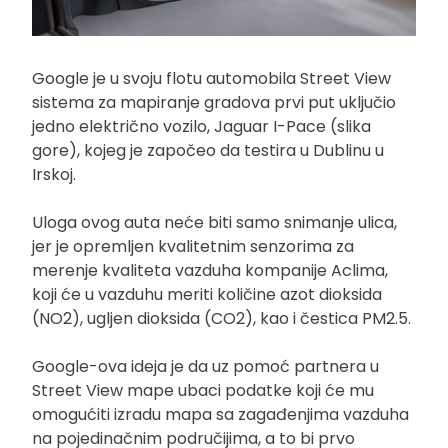
Google je u svoju flotu automobila Street View
sistema za mapiranje gradova prvi put uključio
jedno električno vozilo, Jaguar I-Pace (slika
gore), kojeg je započeo da testira u Dublinu u
Irskoj.
Uloga ovog auta neće biti samo snimanje ulica,
jer je opremljen kvalitetnim senzorima za
merenje kvaliteta vazduha kompanije Aclima,
koji će u vazduhu meriti količine azot dioksida
(NO2), ugljen dioksida (CO2), kao i čestica PM2.5.
Google-ova ideja je da uz pomoć partnera u
Street View mape ubaci podatke koji će mu
omogućiti izradu mapa sa zagađenjima vazduha
na pojedinačnim područijima, a to bi prvo