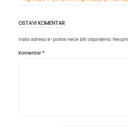
Kretanje
članka
OSTAVI KOMENTAR
Vaša adresa e-pošte neće biti objavljena.
Neopho
Komentar
*