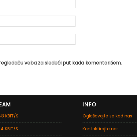
regledaču veba za sledeći put kada komentarišem.
EAM
INFO
8 KBIT/S
Oglašavajte se kod nas
4 KBIT/S
Kontaktirajte nas