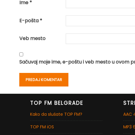
Ime
*
E-pošta
*
Veb mesto
Sačuvaj moje ime, e-poštu i veb mesto u ovom p
TOP FM BELGRADE
STR
Kako da slušate TOP FM?
AAC 4
TOP FM iOS
MP3 6