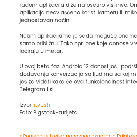
radom aplikacija diže na osetno viši nivo. Ono
aplikacija neovlašćeno koristi kameru ili mik
jednostavan način.
Nekim aplikacijama je sada moguće onemoguć
samo približnu. Tako npr. one koje donose 
lociraju u metar.
U ovoj beta fazi Android 12 donosi još i pod
dodavanja konverzacija sa ljudima sa kojim 
još za videti kako će ova funkcionalnost int
Telegram i sl.
Izvor:
itvesti
Foto: Bigstock-zurijeta
« Pogledajte trejler ponovnog okupljanja Prijatelj