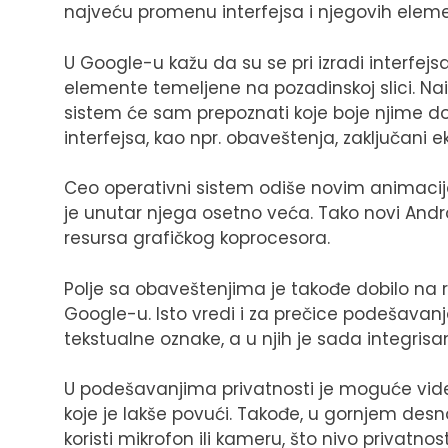
najveću promenu interfejsa i njegovih eleme
U Google-u kažu da su se pri izradi interfejsa
elemente temeljene na pozadinskoj slici. Naim
sistem će sam prepoznati koje boje njime dom
interfejsa, kao npr. obaveštenja, zaključani e
Ceo operativni sistem odiše novim animacija
je unutar njega osetno veća. Tako novi Andr
resursa grafičkog koprocesora.
Polje sa obaveštenjima je takođe dobilo na re
Google-u. Isto vredi i za prečice podešavanj
tekstualne oznake, a u njih je sada integris
U podešavanjima privatnosti je moguće vide
koje je lakše povući. Takođe, u gornjem desn
koristi mikrofon ili kameru, što nivo privatno