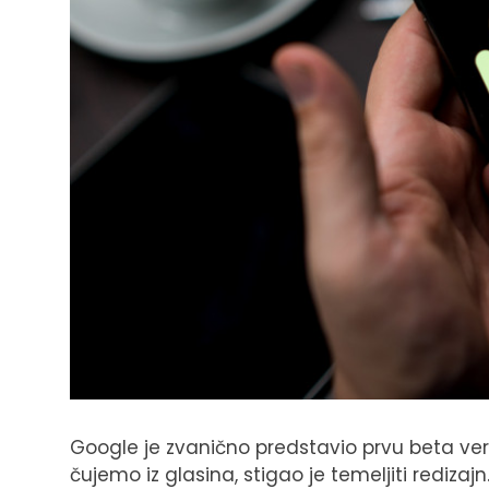
Google je zvanično predstavio prvu beta verz
čujemo iz glasina, stigao je temeljiti rediza