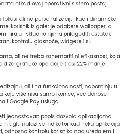
nata otkad ovaj operativni sistem postoji.
 fokusirali na personalizaciju, kao i dinamičke
e, korisnik iz galerije odabere wallpaper, a
iniraju i skladno njima prilagoditi ostatak
kran, kontrolu glasnoće, widgete i sl.
ma, ali ne treba zanemariti ni efikasnost, koja
oid za grafičke operacije troši 22% manje
dizajnu, ali i na funkcionalnosti, napominju u
a koje više nisu samo ikonice, već donose i
ana i Google Pay usluga.
ti jednostavan popis dozvola aplikacijama
om uglu nalazi se indikator kad neka aplikacija
sti, odnosno kontrolu korisnika nad uređajem i