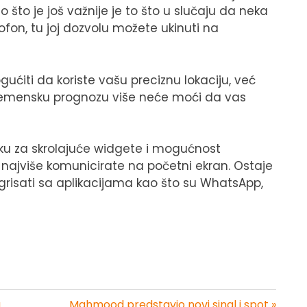
 što je još važnije je to što u slučaju da neka
rofon, tu joj dozvolu možete ukinuti na
iti da koriste vašu preciznu lokaciju, već
vremensku prognozu više neće moći da vas
ršku za skrolajuće widgete i mogućnost
najviše komunicirate na početni ekran. Ostaje
egrisati sa aplikacijama kao što su WhatsApp,
a
Mahmood predstavio novi singl i spot »