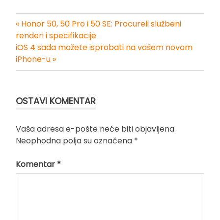
« Honor 50, 50 Pro i 50 SE: Procureli službeni
Kretanje
renderi i specifikacije
iOS 4 sada možete isprobati na vašem novom
članka
iPhone-u »
OSTAVI KOMENTAR
Vaša adresa e-pošte neće biti objavljena.
Neophodna polja su označena
*
Komentar
*