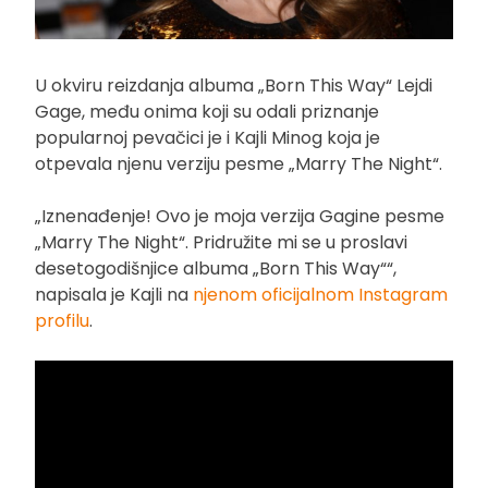
U okviru reizdanja albuma „Born This Way“ Lejdi
Gage, među onima koji su odali priznanje
popularnoj pevačici je i Kajli Minog koja je
otpevala njenu verziju pesme „Marry The Night“.
„Iznenađenje! Ovo je moja verzija Gagine pesme
„Marry The Night“. Pridružite mi se u proslavi
desetogodišnjice albuma „Born This Way““,
napisala je Kajli na
njenom oficijalnom Instagram
profilu
.