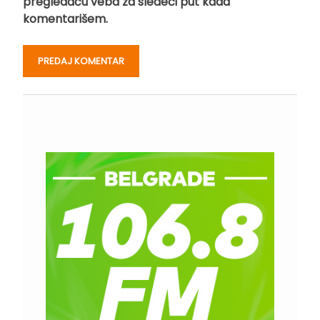
pregledaču veba za sledeći put kada
komentarišem.