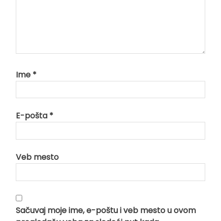
Ime
*
E-pošta
*
Veb mesto
Sačuvaj moje ime, e-poštu i veb mesto u ovom