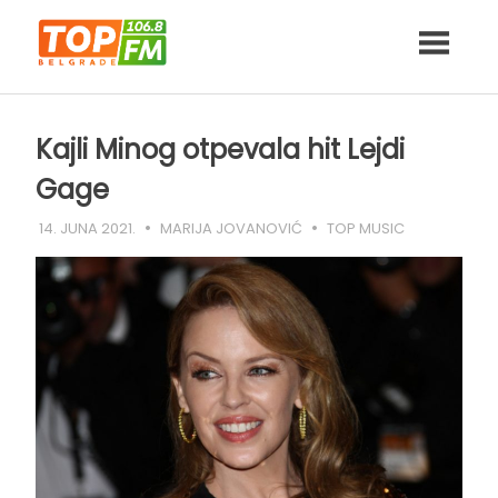
Skip
to
content
Kajli Minog otpevala hit Lejdi
Gage
14. JUNA 2021.
MARIJA JOVANOVIĆ
TOP MUSIC