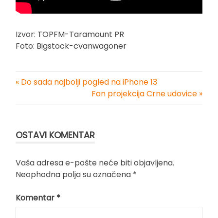
Izvor: TOPFM-Taramount PR
Foto: Bigstock-cvanwagoner
« Do sada najbolji pogled na iPhone 13
Kretanje
Fan projekcija Crne udovice »
članka
OSTAVI KOMENTAR
Vaša adresa e-pošte neće biti objavljena.
Neophodna polja su označena
*
Komentar
*