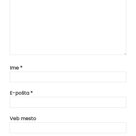
Ime
*
E-pošta
*
Veb mesto