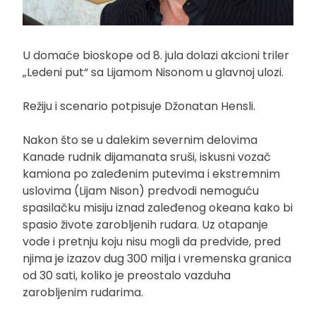
U domaće bioskope od 8. jula dolazi akcioni triler
„Ledeni put“ sa Lijamom Nisonom u glavnoj ulozi.
Režiju i scenario potpisuje Džonatan Hensli.
Nakon što se u dalekim severnim delovima
Kanade rudnik dijamanata sruši, iskusni vozač
kamiona po zaleđenim putevima i ekstremnim
uslovima (Lijam Nison) predvodi nemoguću
spasilačku misiju iznad zaleđenog okeana kako bi
spasio živote zarobljenih rudara. Uz otapanje
vode i pretnju koju nisu mogli da predvide, pred
njima je izazov dug 300 milja i vremenska granica
od 30 sati, koliko je preostalo vazduha
zarobljenim rudarima.