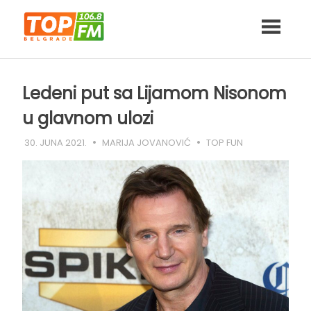
Skip
to
content
Ledeni put sa Lijamom Nisonom
u glavnom ulozi
30. JUNA 2021.
MARIJA JOVANOVIĆ
TOP FUN