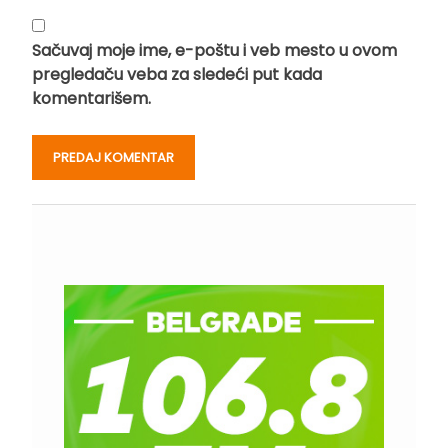
Sačuvaj moje ime, e-poštu i veb mesto u ovom
pregledaču veba za sledeći put kada
komentarišem.