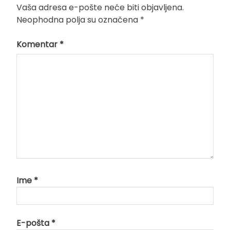
Vaša adresa e-pošte neće biti objavljena.
Neophodna polja su označena
*
Komentar
*
Ime
*
E-pošta
*