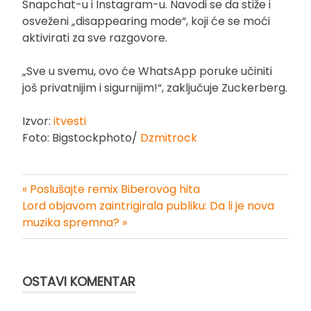
Snapchat-u i Instagram-u. Navodi se da stiže i
osveženi „disappearing mode“, koji će se moći
aktivirati za sve razgovore.
„Sve u svemu, ovo će WhatsApp poruke učiniti
još privatnijim i sigurnijim!“, zaključuje Zuckerberg.
Izvor:
itvesti
Foto: Bigstockphoto/
Dzmitrock
« Poslušajte remix Biberovog hita
Kretanje
Lord objavom zaintrigirala publiku: Da li je nova
muzika spremna? »
članka
OSTAVI KOMENTAR