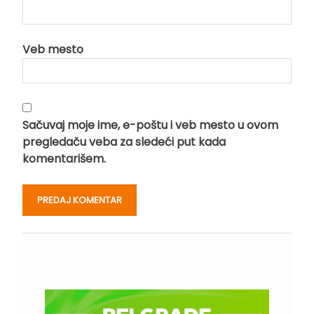
Veb mesto
Sačuvaj moje ime, e-poštu i veb mesto u ovom
pregledaču veba za sledeći put kada
komentarišem.