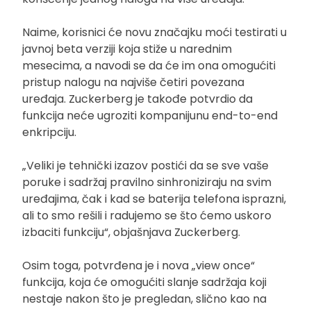
Naime, korisnici će novu značajku moći testirati u
javnoj beta verziji koja stiže u narednim
mesecima, a navodi se da će im ona omogućiti
pristup nalogu na najviše četiri povezana
uređaja. Zuckerberg je takođe potvrdio da
funkcija neće ugroziti kompanijunu end-to-end
enkripciju.
„Veliki je tehnički izazov postići da se sve vaše
poruke i sadržaj pravilno sinhroniziraju na svim
uređajima, čak i kad se baterija telefona isprazni,
ali to smo rešili i radujemo se što ćemo uskoro
izbaciti funkciju“, objašnjava Zuckerberg.
Osim toga, potvrđena je i nova „view once“
funkcija, koja će omogućiti slanje sadržaja koji
nestaje nakon što je pregledan, slično kao na