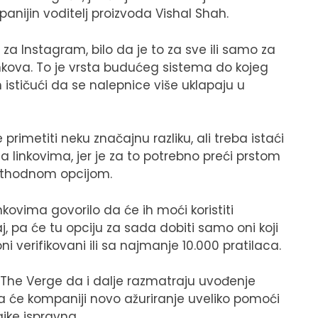
anijin voditelj proizvoda Vishal Shah.
 za Instagram, bilo da je to za sve ili samo za
inkova. To je vrsta budućeg sistema do kojeg
ističući da se nalepnice više uklapaju u
rimetiti neku značajnu razliku, ali treba istaći
linkovima, jer je za to potrebno preći prstom
rethodnom opcijom.
inkovima govorilo da će ih moći koristiti
čaj, pa će tu opciju za sada dobiti samo oni koji
oni verifikovani ili sa najmanje 10.000 pratilaca.
 The Verge da i dalje razmatraju uvođenje
 da će kompaniji novo ažuriranje uveliko pomoći
ajke ispravna.