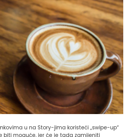
inkovima u na Story-jima koristeći „swipe-up“
 biti moguće, jer će je tada zamijeniti