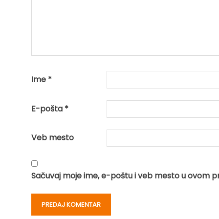
Ime
*
E-pošta
*
Veb mesto
Sačuvaj moje ime, e-poštu i veb mesto u ovom p