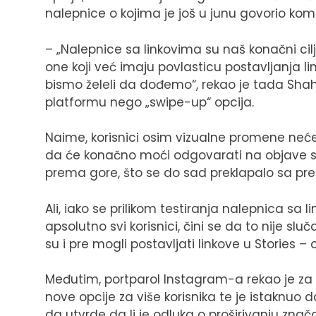
nalepnice o kojima je još u junu govorio komp
– „Nalepnice sa linkovima su naš konačni cilj
one koji već imaju povlasticu postavljanja l
bismo želeli da dođemo“, rekao je tada Shah 
platformu nego „swipe-up“ opcija.
Naime, korisnici osim vizualne promene neće p
da će konačno moći odgovarati na objave sa 
prema gore, što se do sad preklapalo sa p
Ali, iako se prilikom testiranja nalepnica sa l
apsolutno svi korisnici, čini se da to nije slu
su i pre mogli postavljati linkove u Stories – 
Međutim, portparol Instagram-a rekao je za
nove opcije za više korisnika te je istaknuo
da utvrde da li je odluka o proširivanju znač