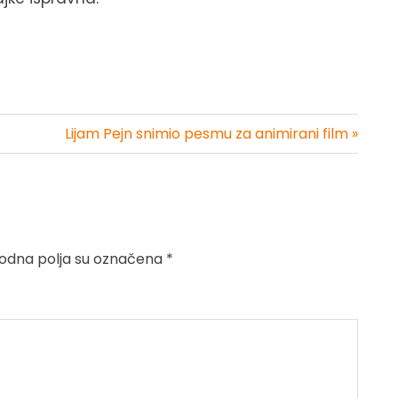
Lijam Pejn snimio pesmu za animirani film »
dna polja su označena
*