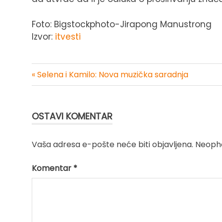
Foto: Bigstockphoto-Jirapong Manustrong
Izvor:
itvesti
« Selena i Kamilo: Nova muzička saradnja
Kretanje
članka
OSTAVI KOMENTAR
Vaša adresa e-pošte neće biti objavljena.
Neopho
Komentar
*