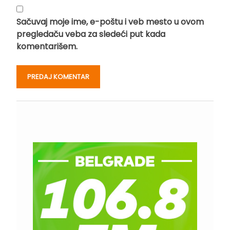
Sačuvaj moje ime, e-poštu i veb mesto u ovom
pregledaču veba za sledeći put kada
komentarišem.