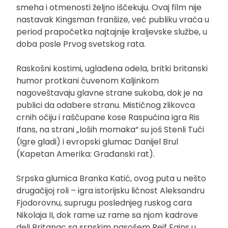
smeha i otmenosti željno iščekuju. Ovaj film nije
nastavak Kingsman franšize, već publiku vraća u
period prapočetka najtajnije kraljevske službe, u
doba posle Prvog svetskog rata.
Raskošni kostimi, uglađena odela, britki britanski
humor protkani čuvenom Kaljinkom
nagoveštavaju glavne strane sukoba, dok je na
publici da odabere stranu. Mističnog zlikovca
crnih očiju i raščupane kose Raspućina igra Ris
Ifans, na strani „loših momaka“ su još Stenli Tuči
(Igre gladi) i evropski glumac Danijel Brul
(Kapetan Amerika: Građanski rat).
Srpska glumica Branka Katić, ovog puta u nešto
drugačijoj roli – igra istorijsku ličnost Aleksandru
Fjodorovnu, suprugu poslednjeg ruskog cara
Nikolaja II, dok rame uz rame sa njom kadrove
deli Britanac sa srpskim pasošem Rejf Fajns u