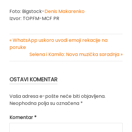
Foto: Bigstock-
Denis Makarenko
Izvor: TOPFM-MCF PR
« WhatsApp uskoro uvodi emoji rekacije na
Kretanje
poruke
Selena i Kamilo: Nova muzička saradnja »
članka
OSTAVI KOMENTAR
Vaša adresa e-pošte neće biti objavljena.
Neophodna polja su označena
*
Komentar
*