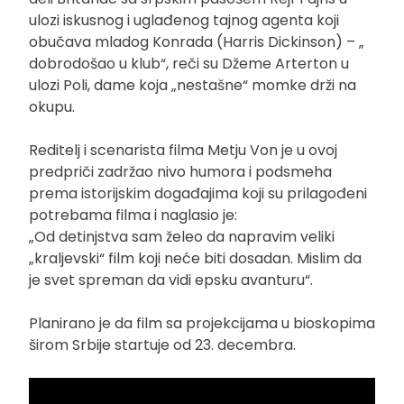
ulozi iskusnog i uglađenog tajnog agenta koji
obučava mladog Konrada (Harris Dickinson) – „
dobrodošao u klub“, reči su Džeme Arterton u
ulozi Poli, dame koja „nestašne“ momke drži na
okupu.
Reditelj i scenarista filma Metju Von je u ovoj
predpriči zadržao nivo humora i podsmeha
prema istorijskim događajima koji su prilagođeni
potrebama filma i naglasio je:
„Od detinjstva sam želeo da napravim veliki
„kraljevski“ film koji neće biti dosadan. Mislim da
je svet spreman da vidi epsku avanturu“.
Planirano je da film sa projekcijama u bioskopima
širom Srbije startuje od 23. decembra.