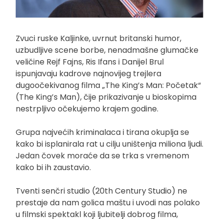
Zvuci ruske Kaljinke, uvrnut britanski humor,
uzbudljive scene borbe, nenadmašne glumačke
veličine Rejf Fajns, Ris Ifans i Danijel Brul
ispunjavaju kadrove najnovijeg trejlera
dugoočekivanog filma „The King’s Man: Početak“
(The King’s Man), čije prikazivanje u bioskopima
nestrpljivo očekujemo krajem godine.
Grupa najvećih kriminalaca i tirana okuplja se
kako bi isplanirala rat u cilju uništenja miliona ljudi.
Jedan čovek moraće da se trka s vremenom
kako bi ih zaustavio.
Tventi senčri studio (20th Century Studio) ne
prestaje da nam golica maštu i uvodi nas polako
u filmski spektakl koji ljubitelji dobrog filma,