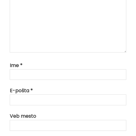
Ime
*
E-pošta
*
Veb mesto