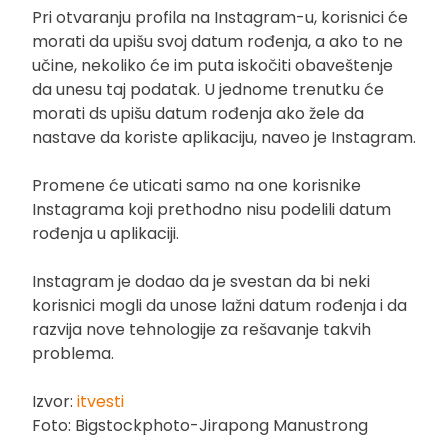
Pri otvaranju profila na Instagram-u, korisnici će
morati da upišu svoj datum rođenja, a ako to ne
učine, nekoliko će im puta iskočiti obaveštenje
da unesu taj podatak. U jednome trenutku će
morati ds upišu datum rođenja ako žele da
nastave da koriste aplikaciju, naveo je Instagram.
Promene će uticati samo na one korisnike
Instagrama koji prethodno nisu podelili datum
rođenja u aplikaciji.
Instagram je dodao da je svestan da bi neki
korisnici mogli da unose lažni datum rođenja i da
razvija nove tehnologije za rešavanje takvih
problema.
Izvor:
itvesti
Foto: Bigstockphoto-Jirapong Manustrong