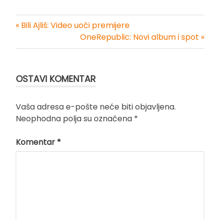
« Bili Ajliš: Video uoči premijere
Kretanje
OneRepublic: Novi album i spot »
članka
OSTAVI KOMENTAR
Vaša adresa e-pošte neće biti objavljena.
Neophodna polja su označena
*
Komentar
*