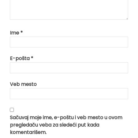
Ime
*
E-pošta
*
Veb mesto
Sačuvaj moje ime, e-poštu i veb mesto u ovom
pregledaču veba za sledeći put kada
komentarišem.