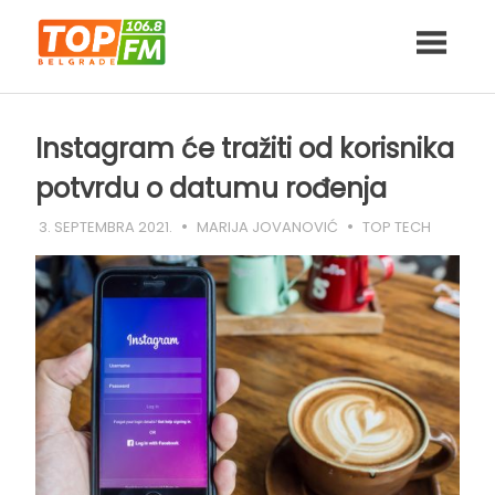
Skip
to
content
Instagram će tražiti od korisnika
potvrdu o datumu rođenja
3. SEPTEMBRA 2021.
MARIJA JOVANOVIĆ
TOP TECH