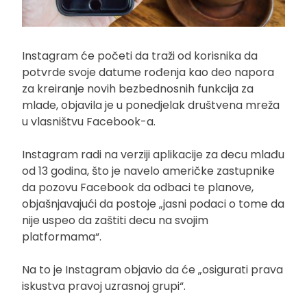
Instagram će početi da traži od korisnika da
potvrde svoje datume rođenja kao deo napora
za kreiranje novih bezbednosnih funkcija za
mlade, objavila je u ponedjelak društvena mreža
u vlasništvu Facebook-a.
Instagram radi na verziji aplikacije za decu mlađu
od 13 godina, što je navelo američke zastupnike
da pozovu Facebook da odbaci te planove,
objašnjavajući da postoje „jasni podaci o tome da
nije uspeo da zaštiti decu na svojim
platformama“.
Na to je Instagram objavio da će „osigurati prava
iskustva pravoj uzrasnoj grupi“.