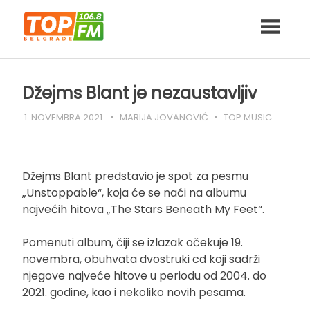
Skip
to
content
Džejms Blant je nezaustavljiv
1. NOVEMBRA 2021.
MARIJA JOVANOVIĆ
TOP MUSIC
Džejms Blant predstavio je spot za pesmu
„Unstoppable“, koja će se naći na albumu
najvećih hitova „The Stars Beneath My Feet“.
Pomenuti album, čiji se izlazak očekuje 19.
novembra, obuhvata dvostruki cd koji sadrži
njegove najveće hitove u periodu od 2004. do
2021. godine, kao i nekoliko novih pesama.