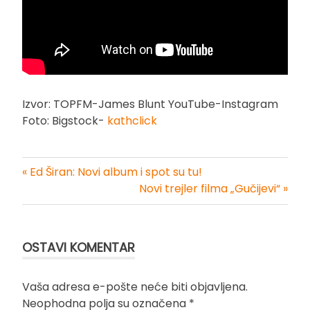
Izvor: TOPFM-James Blunt YouTube-Instagram
Foto: Bigstock-
kathclick
« Ed Širan: Novi album i spot su tu!
Kretanje
Novi trejler filma „Gučijevi“ »
članka
OSTAVI KOMENTAR
Vaša adresa e-pošte neće biti objavljena.
Neophodna polja su označena
*