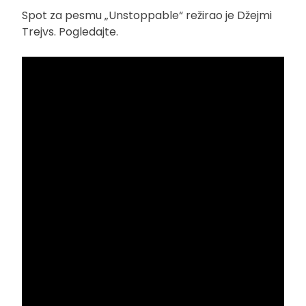
Spot za pesmu „Unstoppable“ režirao je Džejmi
Trejvs. Pogledajte.