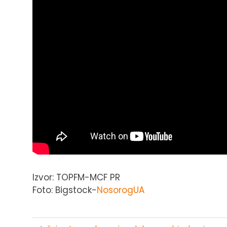
Izvor: TOPFM-MCF PR
Foto: Bigstock-
NosorogUA