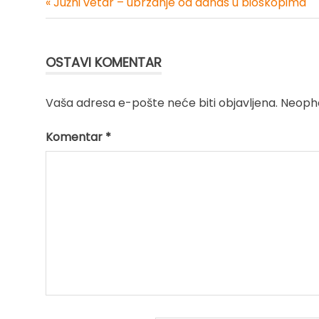
« Južni vetar – ubrzanje od danas u bioskopima
Kretanje
članka
OSTAVI KOMENTAR
Vaša adresa e-pošte neće biti objavljena.
Neopho
Komentar
*