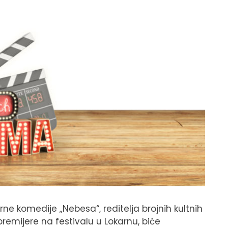
e komedije „Nebesa“, reditelja brojnih kultnih
remijere na festivalu u Lokarnu, biće