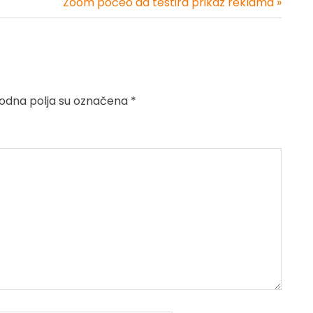
Zoom počeo da testira prikaz reklama »
dna polja su označena
*