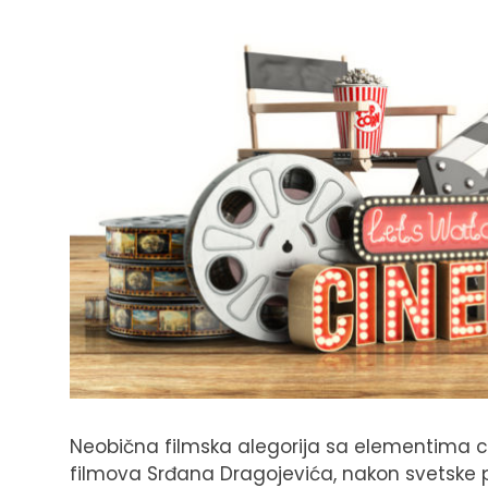
Neobična filmska alegorija sa elementima crn
filmova Srđana Dragojevića, nakon svetske p