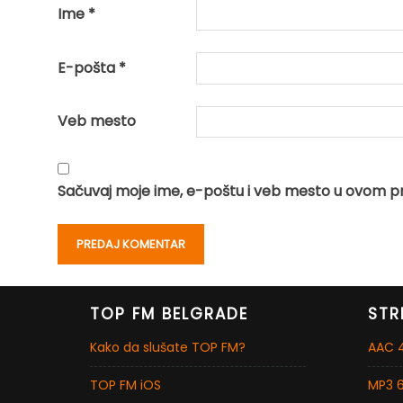
Ime
*
E-pošta
*
Veb mesto
Sačuvaj moje ime, e-poštu i veb mesto u ovom p
TOP FM BELGRADE
STR
Kako da slušate TOP FM?
AAC 4
TOP FM iOS
MP3 6