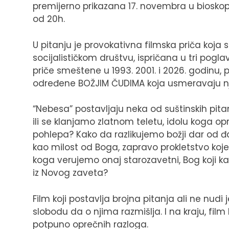
premijerno prikazana 17. novembra u bioskop
od 20h.
U pitanju je provokativna filmska priča koja 
socijalističkom društvu, ispričana u tri pogla
priče smeštene u 1993. 2001. i 2026. godinu, 
određene BOŽJIM ČUDIMA koja usmeravaju nj
“Nebesa” postavljaju neka od suštinskih pita
ili se klanjamo zlatnom teletu, idolu koga 
pohlepa? Kako da razlikujemo božji dar od đa
kao milost od Boga, zapravo prokletstvo koje 
koga verujemo onaj starozavetni, Bog koji kažn
iz Novog zaveta?
Film koji postavlja brojna pitanja ali ne nu
slobodu da o njima razmišlja. I na kraju, film
potpuno oprečnih razloga.