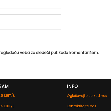
regledaču veba za sledeći put kada komentarišem.
EAM
INFO
8 KBIT/S
Oglašavajte se kod nas
4 KBIT/S
Kontaktirajte nas