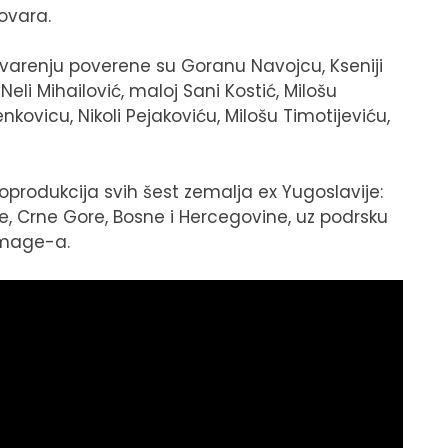
ovara.
arenju poverene su Goranu Navojcu, Kseniji
eli Mihailović, maloj Sani Kostić, Milošu
kovicu, Nikoli Pejakoviću, Milošu Timotijeviću,
koprodukcija svih šest zemalja ex Yugoslavije:
je, Crne Gore, Bosne i Hercegovine, uz podrsku
image-a.