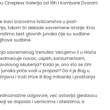
u Cineplexx Galerija od 19h i Kombank Dvorani
se bavi izazovima hrišćanstva u post-
vlja, tokom tri dekade savremene istorije. Kroz
pratimo šest glavnih junaka čije su sudbine
ihove sudbine.
nja savremenog trenutka: Verujemo li u Hrista
opredmećuje novac, uspeh, konzumerizam,
volovog iskušenja? Kada je, ono sto se čini
junaka priče vodi u propast? Da li je Bog u
java i traži žrtve ili Bog milosrđa i praštanja
di jednoznačne odgovore, već ostavlja gledaocu
 koji se dopada i vernicima i ateistima, iz