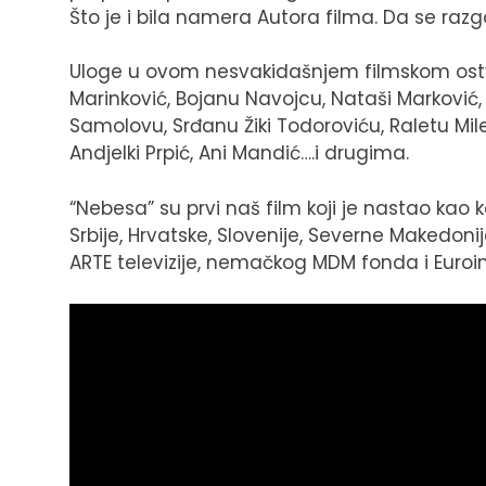
Što je i bila namera Autora filma. Da se razg
Uloge u ovom nesvakidašnjem filmskom ostv
Marinković, Bojanu Navojcu, Nataši Marković, N
Samolovu, Srđanu Žiki Todoroviću, Raletu Milen
Andjelki Prpić, Ani Mandić….i drugima.
“Nebesa” su prvi naš film koji je nastao kao 
Srbije, Hrvatske, Slovenije, Severne Makedoni
ARTE televizije, nemačkog MDM fonda i Euro