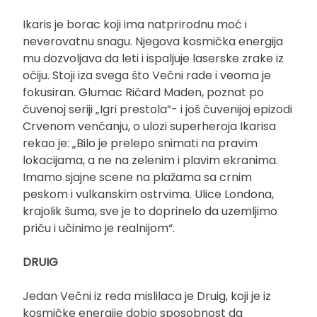
Ikaris je borac koji ima natprirodnu moć i
neverovatnu snagu. Njegova kosmička energija
mu dozvoljava da leti i ispaljuje laserske zrake iz
očiju. Stoji iza svega što Večni rade i veoma je
fokusiran. Glumac Ričard Maden, poznat po
čuvenoj seriji „Igri prestola”- i još čuvenijoj epizodi
Crvenom venčanju, o ulozi superheroja Ikarisa
rekao je: „Bilo je prelepo snimati na pravim
lokacijama, a ne na zelenim i plavim ekranima.
Imamo sjajne scene na plažama sa crnim
peskom i vulkanskim ostrvima. Ulice Londona,
krajolik šuma, sve je to doprinelo da uzemljimo
priču i učinimo je realnijom“.
DRUIG
Jedan Večni iz reda mislilaca je Druig, koji je iz
kosmičke energije dobio sposobnost da