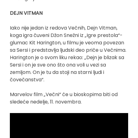
DEJN VITMAN
Iako nije jedan iz redova Večnih, Dejn Vitman,
koga igra čuveni Džon Snežni iz „Igre prestola“-
glumac Kit Harington, u filmu je veoma povezan
sa Sersi i predstavlja ljudski deo priče u Večnima.
Harington je o svom liku rekao: „Dejn je blizak sa
Sersi i on je sve ono što ona voli u vezi sa
zemljom. On je tu da stoji na starni ljudi i
čovečanstva“.
Marvelov film „Večni“ će u bioskopima biti od
sledeće nedelje, 11. novembra.