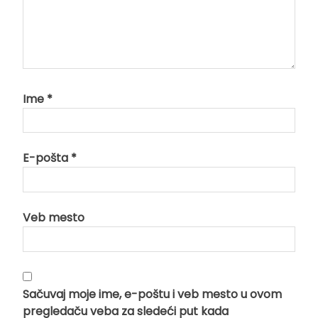
Ime
*
E-pošta
*
Veb mesto
Sačuvaj moje ime, e-poštu i veb mesto u ovom
pregledaču veba za sledeći put kada