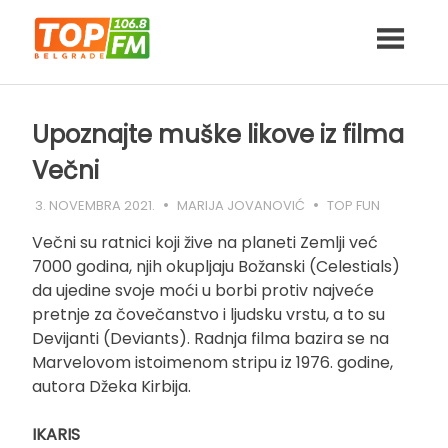
Skip
to
content
Upoznajte muške likove iz filma
Večni
3. NOVEMBRA 2021.
MARIJA JOVANOVIĆ
TOP FUN
Večni su ratnici koji žive na planeti Zemlji već
7000 godina, njih okupljaju Božanski (Celestials)
da ujedine svoje moći u borbi protiv najveće
pretnje za čovečanstvo i ljudsku vrstu, a to su
Devijanti (Deviants). Radnja filma bazira se na
Marvelovom istoimenom stripu iz 1976. godine,
autora Džeka Kirbija.
IKARIS