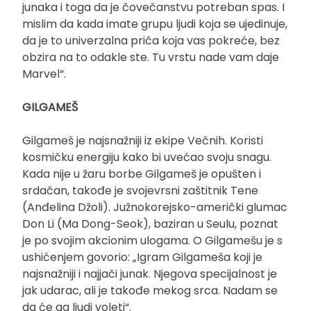
junaka i toga da je čovečanstvu potreban spas. I
mislim da kada imate grupu ljudi koja se ujedinuje,
da je to univerzalna priča koja vas pokreće, bez
obzira na to odakle ste. Tu vrstu nade vam daje
Marvel“.
GILGAMEŠ
Gilgameš je najsnažniji iz ekipe Večnih. Koristi
kosmičku energiju kako bi uvećao svoju snagu.
Kada nije u žaru borbe Gilgameš je opušten i
srdačan, takođe je svojevrsni zaštitnik Tene
(Anđelina Džoli). Južnokorejsko-američki glumac
Don Li (Ma Dong-Seok), baziran u Seulu, poznat
je po svojim akcionim ulogama. O Gilgamešu je s
ushićenjem govorio: „Igram Gilgameša koji je
najsnažniji i najjači junak. Njegova specijalnost je
jak udarac, ali je takođe mekog srca. Nadam se
da će ga ljudi voleti“.