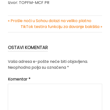
Izvor: TOPFM-MCF PR
« Prošle noći u Sohou dolazi na veliko platno
Kretanje
TikTok testira funkciju za davanje bakšiša »
članka
OSTAVI KOMENTAR
Vaša adresa e-pošte neće biti objavljena.
Neophodna polja su označena
*
Komentar
*