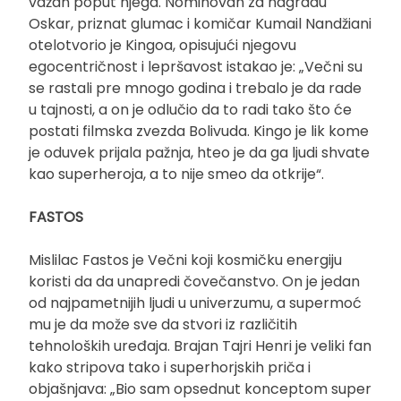
važan poput njega. Nominovan za nagradu
Oskar, priznat glumac i komičar Kumail Nandžiani
otelotvorio je Kingoa, opisujući njegovu
egocentričnost i lepršavost istakao je: „Večni su
se rastali pre mnogo godina i trebalo je da rade
u tajnosti, a on je odlučio da to radi tako što će
postati filmska zvezda Bolivuda. Kingo je lik kome
je oduvek prijala pažnja, hteo je da ga ljudi shvate
kao superheroja, a to nije smeo da otkrije“.
FASTOS
Mislilac Fastos je Večni koji kosmičku energiju
koristi da da unapredi čovečanstvo. On je jedan
od najpametnijih ljudi u univerzumu, a supermoć
mu je da može sve da stvori iz različitih
tehnoloških uređaja. Brajan Tajri Henri je veliki fan
kako stripova tako i superhorjskih priča i
objašnjava: „Bio sam opsednut konceptom super