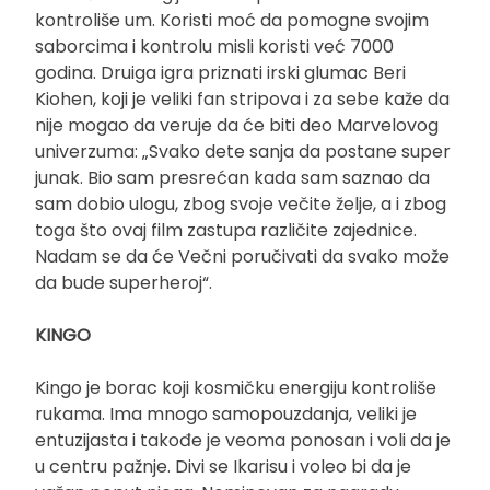
kontroliše um. Koristi moć da pomogne svojim
saborcima i kontrolu misli koristi već 7000
godina. Druiga igra priznati irski glumac Beri
Kiohen, koji je veliki fan stripova i za sebe kaže da
nije mogao da veruje da će biti deo Marvelovog
univerzuma: „Svako dete sanja da postane super
junak. Bio sam presrećan kada sam saznao da
sam dobio ulogu, zbog svoje večite želje, a i zbog
toga što ovaj film zastupa različite zajednice.
Nadam se da će Večni poručivati da svako može
da bude superheroj“.
KINGO
Kingo je borac koji kosmičku energiju kontroliše
rukama. Ima mnogo samopouzdanja, veliki je
entuzijasta i takođe je veoma ponosan i voli da je
u centru pažnje. Divi se Ikarisu i voleo bi da je