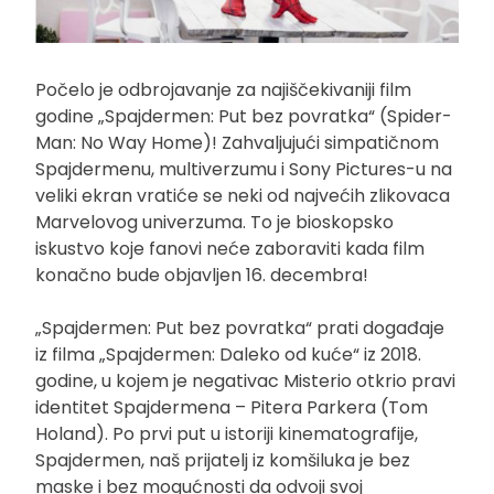
Počelo je odbrojavanje za najiščekivaniji film
godine „Spajdermen: Put bez povratka“ (Spider-
Man: No Way Home)! Zahvaljujući simpatičnom
Spajdermenu, multiverzumu i Sony Pictures-u na
veliki ekran vratiće se neki od najvećih zlikovaca
Marvelovog univerzuma. To je bioskopsko
iskustvo koje fanovi neće zaboraviti kada film
konačno bude objavljen 16. decembra!
„Spajdermen: Put bez povratka“ prati događaje
iz filma „Spajdermen: Daleko od kuće“ iz 2018.
godine, u kojem je negativac Misterio otkrio pravi
identitet Spajdermena – Pitera Parkera (Tom
Holand). Po prvi put u istoriji kinematografije,
Spajdermen, naš prijatelj iz komšiluka je bez
maske i bez mogućnosti da odvoji svoj