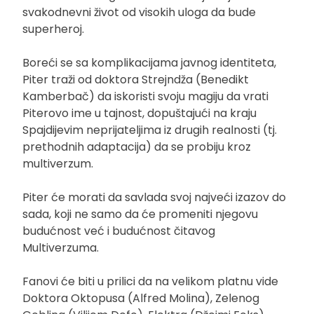
svakodnevni život od visokih uloga da bude
superheroj.
Boreći se sa komplikacijama javnog identiteta,
Piter traži od doktora Strejndža (Benedikt
Kamberbač) da iskoristi svoju magiju da vrati
Piterovo ime u tajnost, dopuštajući na kraju
Spajdijevim neprijateljima iz drugih realnosti (tj.
prethodnih adaptacija) da se probiju kroz
multiverzum.
Piter će morati da savlada svoj najveći izazov do
sada, koji ne samo da će promeniti njegovu
budućnost već i budućnost čitavog
Multiverzuma.
Fanovi će biti u prilici da na velikom platnu vide
Doktora Oktopusa (Alfred Molina), Zelenog