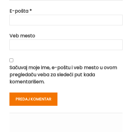
E-pošta
*
Veb mesto
Sačuvaj moje ime, e-poštu i veb mesto u ovom
pregledaču veba za sledeći put kada
komentarišem.