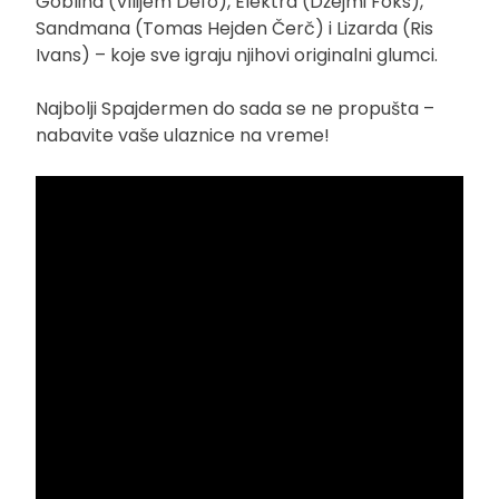
Goblina (Vilijem Defo), Elektra (Džejmi Foks),
Sandmana (Tomas Hejden Čerč) i Lizarda (Ris
Ivans) – koje sve igraju njihovi originalni glumci.
Najbolji Spajdermen do sada se ne propušta –
nabavite vaše ulaznice na vreme!