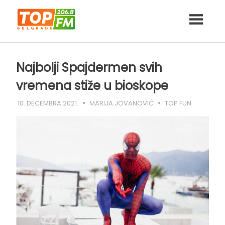
Skip
to
content
Najbolji Spajdermen svih
vremena stiže u bioskope
10. DECEMBRA 2021.
MARIJA JOVANOVIĆ
TOP FUN