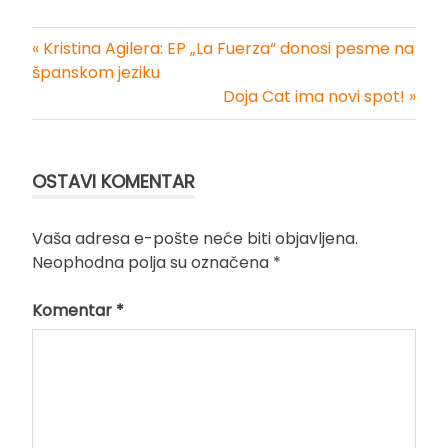
« Kristina Agilera: EP „La Fuerza“ donosi pesme na
Kretanje
španskom jeziku
Doja Cat ima novi spot! »
članka
OSTAVI KOMENTAR
Vaša adresa e-pošte neće biti objavljena.
Neophodna polja su označena
*
Komentar
*