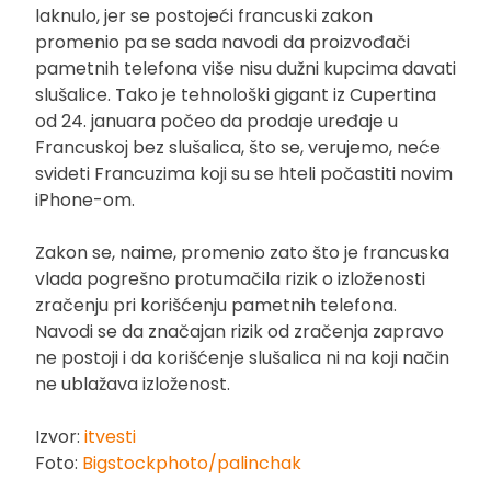
laknulo, jer se postojeći francuski zakon
promenio pa se sada navodi da proizvođači
pametnih telefona više nisu dužni kupcima davati
slušalice. Tako je tehnološki gigant iz Cupertina
od 24. januara počeo da prodaje uređaje u
Francuskoj bez slušalica, što se, verujemo, neće
svideti Francuzima koji su se hteli počastiti novim
iPhone-om.
Zakon se, naime, promenio zato što je francuska
vlada pogrešno protumačila rizik o izloženosti
zračenju pri korišćenju pametnih telefona.
Navodi se da značajan rizik od zračenja zapravo
ne postoji i da korišćenje slušalica ni na koji način
ne ublažava izloženost.
Izvor:
itvesti
Foto:
Bigstockphoto/palinchak