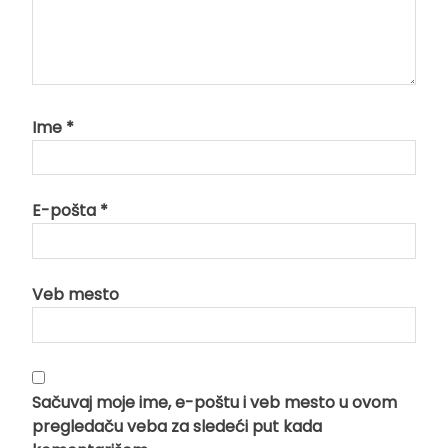
Ime
*
E-pošta
*
Veb mesto
Sačuvaj moje ime, e-poštu i veb mesto u ovom
pregledaču veba za sledeći put kada