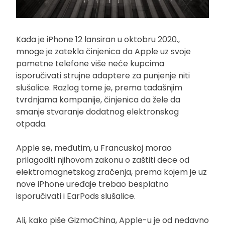
Kada je iPhone 12 lansiran u oktobru 2020.,
mnoge je zatekla činjenica da Apple uz svoje
pametne telefone više neće kupcima
isporučivati strujne adaptere za punjenje niti
slušalice. Razlog tome je, prema tadašnjim
tvrdnjama kompanije, činjenica da žele da
smanje stvaranje dodatnog elektronskog
otpada.
Apple se, međutim, u Francuskoj morao
prilagoditi njihovom zakonu o zaštiti dece od
elektromagnetskog zračenja, prema kojem je uz
nove iPhone uređaje trebao besplatno
isporučivati i EarPods slušalice.
Ali, kako piše GizmoChina, Apple-u je od nedavno