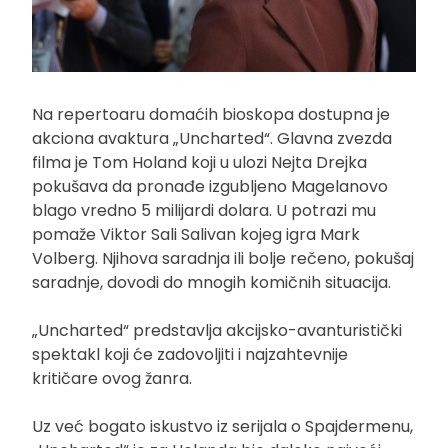
Na repertoaru domaćih bioskopa dostupna je
akciona avaktura „Uncharted“. Glavna zvezda
filma je Tom Holand koji u ulozi Nejta Drejka
pokušava da pronađe izgubljeno Magelanovo
blago vredno 5 milijardi dolara. U potrazi mu
pomaže Viktor Sali Salivan kojeg igra Mark
Volberg. Njihova saradnja ili bolje rečeno, pokušaj
saradnje, dovodi do mnogih komičnih situacija.
„Uncharted“ predstavlja akcijsko-avanturistički
spektakl koji će zadovoljiti i najzahtevnije
kritičare ovog žanra.
Uz već bogato iskustvo iz serijala o Spajdermenu,