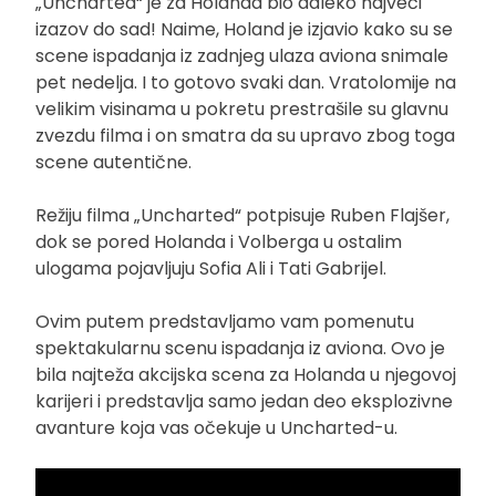
„Uncharted“ je za Holanda bio daleko najveći
izazov do sad! Naime, Holand je izjavio kako su se
scene ispadanja iz zadnjeg ulaza aviona snimale
pet nedelja. I to gotovo svaki dan. Vratolomije na
velikim visinama u pokretu prestrašile su glavnu
zvezdu filma i on smatra da su upravo zbog toga
scene autentične.
Režiju filma „Uncharted“ potpisuje Ruben Flajšer,
dok se pored Holanda i Volberga u ostalim
ulogama pojavljuju Sofia Ali i Tati Gabrijel.
Ovim putem predstavljamo vam pomenutu
spektakularnu scenu ispadanja iz aviona. Ovo je
bila najteža akcijska scena za Holanda u njegovoj
karijeri i predstavlja samo jedan deo eksplozivne
avanture koja vas očekuje u Uncharted-u.