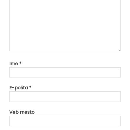
Ime
*
E-pošta
*
Veb mesto