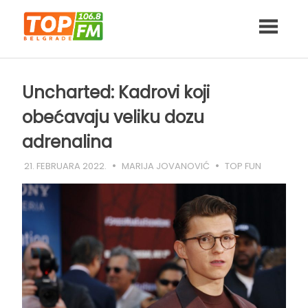
Skip
to
content
Uncharted: Kadrovi koji
obećavaju veliku dozu
adrenalina
21. FEBRUARA 2022.
MARIJA JOVANOVIĆ
TOP FUN