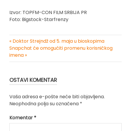
Izvor: TOPFM-CON FILM SRBIJA PR
Foto: Bigstock-Starfrenzy
« Doktor Strejndž od 5. maja u bioskopima
Kretanje
Snapchat će omogućiti promenu korisničkog
imena »
članka
OSTAVI KOMENTAR
Vaša adresa e-pošte neće biti objavljena.
Neophodna polja su označena
*
Komentar
*