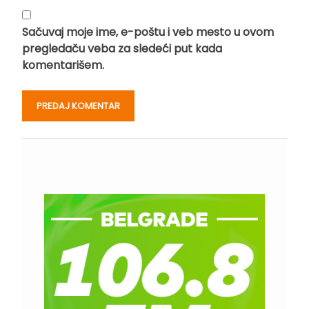
Sačuvaj moje ime, e-poštu i veb mesto u ovom
pregledaču veba za sledeći put kada
komentarišem.