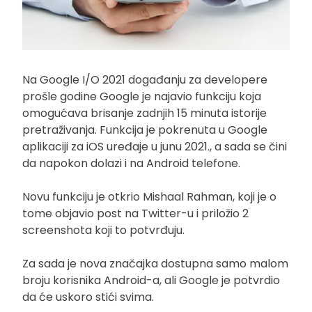
Na Google I/O 2021 događanju za developere
prošle godine Google je najavio funkciju koja
omogućava brisanje zadnjih 15 minuta istorije
pretraživanja. Funkcija je pokrenuta u Google
aplikaciji za iOS uređaje u junu 2021., a sada se čini
da napokon dolazi i na Android telefone.
Novu funkciju je otkrio Mishaal Rahman, koji je o
tome objavio post na Twitter-u i priložio 2
screenshota koji to potvrđuju.
Za sada je nova značajka dostupna samo malom
broju korisnika Android-a, ali Google je potvrdio
da će uskoro stići svima.