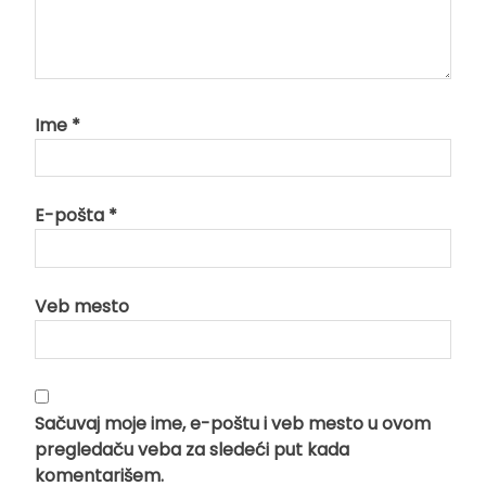
Ime
*
E-pošta
*
Veb mesto
Sačuvaj moje ime, e-poštu i veb mesto u ovom
pregledaču veba za sledeći put kada
komentarišem.