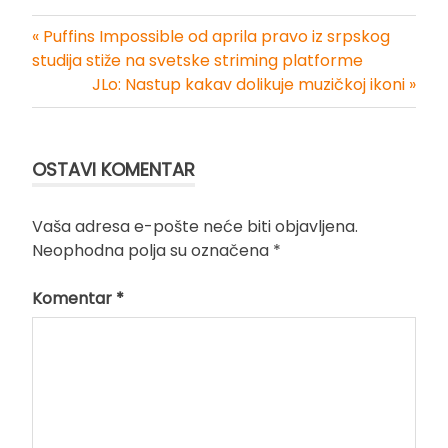
« Puffins Impossible od aprila pravo iz srpskog
Kretanje
studija stiže na svetske striming platforme
JLo: Nastup kakav dolikuje muzičkoj ikoni »
članka
OSTAVI KOMENTAR
Vaša adresa e-pošte neće biti objavljena.
Neophodna polja su označena
*
Komentar
*