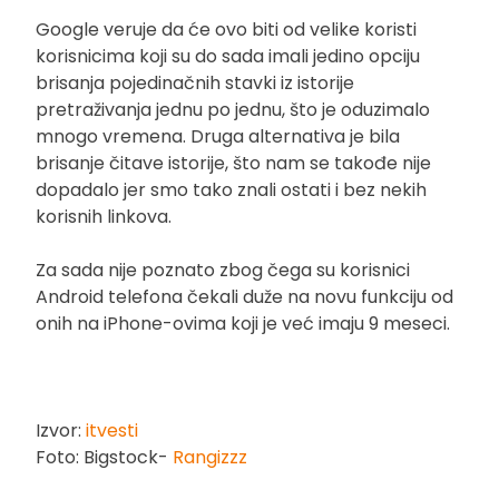
Google veruje da će ovo biti od velike koristi
korisnicima koji su do sada imali jedino opciju
brisanja pojedinačnih stavki iz istorije
pretraživanja jednu po jednu, što je oduzimalo
mnogo vremena. Druga alternativa je bila
brisanje čitave istorije, što nam se takođe nije
dopadalo jer smo tako znali ostati i bez nekih
korisnih linkova.
Za sada nije poznato zbog čega su korisnici
Android telefona čekali duže na novu funkciju od
onih na iPhone-ovima koji je već imaju 9 meseci.
Izvor:
itvesti
Foto: Bigstock-
Rangizzz