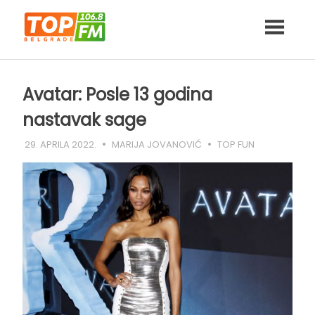
Skip
to
content
Avatar: Posle 13 godina
nastavak sage
29. APRILA 2022.
MARIJA JOVANOVIĆ
TOP FUN