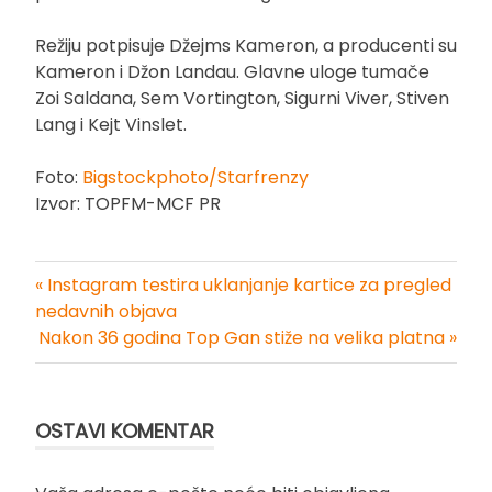
Režiju potpisuje Džejms Kameron, a producenti su
Kameron i Džon Landau. Glavne uloge tumače
Zoi Saldana, Sem Vortington, Sigurni Viver, Stiven
Lang i Kejt Vinslet.
Foto:
Bigstockphoto/Starfrenzy
Izvor: TOPFM-MCF PR
« Instagram testira uklanjanje kartice za pregled
Kretanje
nedavnih objava
Nakon 36 godina Top Gan stiže na velika platna »
članka
OSTAVI KOMENTAR