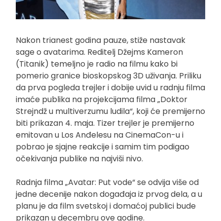
Nakon trianest godina pauze, stiže nastavak
sage o avatarima. Reditelj Džejms Kameron
(Titanik) temeljno je radio na filmu kako bi
pomerio granice bioskopskog 3D uživanja. Priliku
da prva pogleda trejler i dobije uvid u radnju filma
imaće publika na projekcijama filma „Doktor
Strejndž u multiverzumu ludila“, koji će premijerno
biti prikazan 4. maja. Tizer trejler je premijerno
emitovan u Los Anđelesu na CinemaCon-u i
pobrao je sjajne reakcije i samim tim podigao
očekivanja publike na najviši nivo.
Radnja filma „Avatar: Put vode“ se odvija više od
jedne decenije nakon događaja iz prvog dela, a u
planu je da film svetskoj i domaćoj publici bude
prikazan u decembru ove godine.