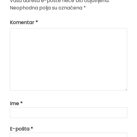
Vaša adresa e-pošte neće biti objavljena.
Neophodna polja su označena
*
Komentar
*
Ime
*
E-pošta
*