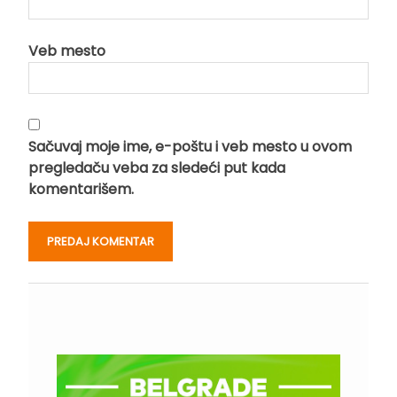
Veb mesto
Sačuvaj moje ime, e-poštu i veb mesto u ovom
pregledaču veba za sledeći put kada
komentarišem.