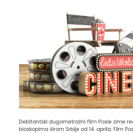
Debitantski dugometražni film Posle zime re
bioskopima širom Srbije od 14. aprila. Film P