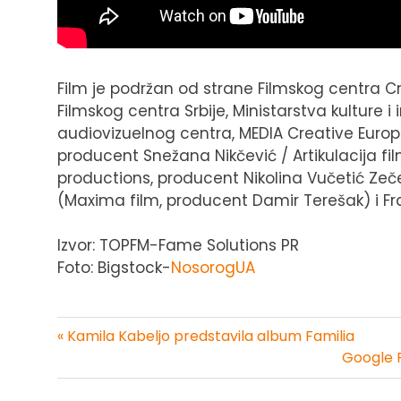
Film je podržan od strane Filmskog centra Cr
Filmskog centra Srbije, Ministarstva kulture i
audiovizuelnog centra, MEDIA Creative Europ
producent Snežana Nikčević / Artikulacija fil
productions, producent Nikolina Vučetić Zečev
(Maxima film, producent Damir Terešak) i Fra
Izvor: TOPFM-Fame Solutions PR
Foto: Bigstock-
NosorogUA
« Kamila Kabeljo predstavila album Familia
Kretanje
Google P
članka