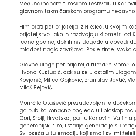
Međunarodnom filmskom festivalu u Karlovim
glavnom takmičarskom programu nedavno z
Film prati pet prijatelja iz Nikšića, u svojim
prijateljstvo, iako ih razdvajaju kilometri,
jedne godine, dok ih niz događaja dovodi do 
mladost naglo završava. Posle zime, svako od
Glavne uloge pet prijatelja tumače Momčilo 
i Ivona Kustudić, dok su se u ostalim ulogama
Kovjanić, Milica Gojković, Branislav Jevtić, V
Miloš Pejović.
Momčilo Otašević prezadovoljan je dočekom 
ga publika konačno pogleda u i bioskopima š
Gori, Srbiji, Hrvatskoj, pa i u Karlovim Varim
generacijski film, i starije generacije su rea
Svi osećaju tu emociju koji smo i svi mi žel