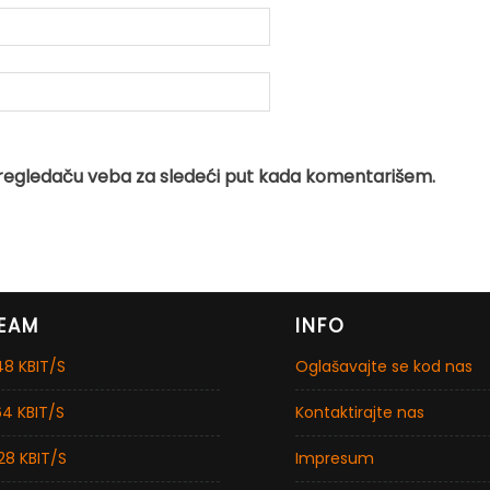
regledaču veba za sledeći put kada komentarišem.
EAM
INFO
8 KBIT/S
Oglašavajte se kod nas
4 KBIT/S
Kontaktirajte nas
28 KBIT/S
Impresum