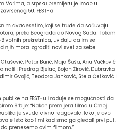
 Varima, a srpsku premijeru je imao u
avršenog 50. FEST-a.
 kasnim dvadesetim, koji se trude da sačuvaju
 od Kotora, preko Beograda do Novog Sada. Tokom
životnih prekretnica, uviđaju da im se
 njih mora izgraditi novi svet za sebe.
Otašević, Petar Burić, Maja Šuša, Ana Vučković
 našli: Predrag Bjelac, Bojan Žirović, Dubravka
ladimir Gvojić, Teodora Janković, Stela Ćetković i
publike na FEST-u i raduje se mogućnosti da
irom Srbije: “Nakon premijera filma u Crnoj
a publika je svuda divno reagovala. Iako je ovo
govale isto kao i mi kad smo ga gledali prvi put.
eli da prenesemo ovim filmom.”