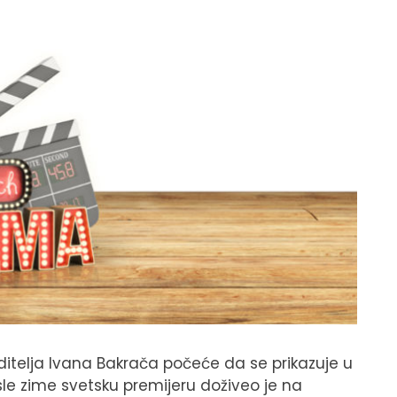
ditelja Ivana Bakrača počeće da se prikazuje u
osle zime svetsku premijeru doživeo je na