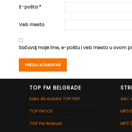
E-pošta
*
Veb mesto
Sačuvaj moje ime, e-poštu i veb mesto u ovom p
TOP FM BELGRADE
STR
Kako da slušate TOP FM?
AAC 4
TOP FM iOS
MP3 6
TOP FM Android
MP3 1