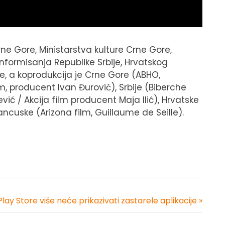
ne Gore, Ministarstva kulture Crne Gore,
 informisanja Republike Srbije, Hrvatskog
e, a koprodukcija je Crne Gore (ABHO,
m, producent Ivan Đurović), Srbije (Biberche
ić / Akcija film producent Maja Ilić), Hrvatske
ncuske (Arizona film, Guillaume de Seille).
lay Store više neće prikazivati zastarele aplikacije »