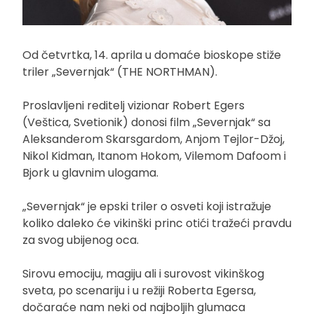
Od četvrtka, 14. aprila u domaće bioskope stiže
triler „Severnjak“ (THE NORTHMAN).
Proslavljeni reditelj vizionar Robert Egers
(Veštica, Svetionik) donosi film „Severnjak“ sa
Aleksanderom Skarsgardom, Anjom Tejlor-Džoj,
Nikol Kidman, Itanom Hokom, Vilemom Dafoom i
Bjork u glavnim ulogama.
„Severnjak“ je epski triler o osveti koji istražuje
koliko daleko će vikinški princ otići tražeći pravdu
za svog ubijenog oca.
Sirovu emociju, magiju ali i surovost vikinškog
sveta, po scenariju i u režiji Roberta Egersa,
dočaraće nam neki od najboljih glumaca