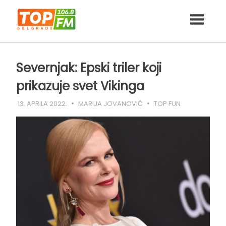
Skip
to
content
Severnjak: Epski triler koji
prikazuje svet Vikinga
13. APRILA 2022.
MARIJA JOVANOVIĆ
TOP FUN