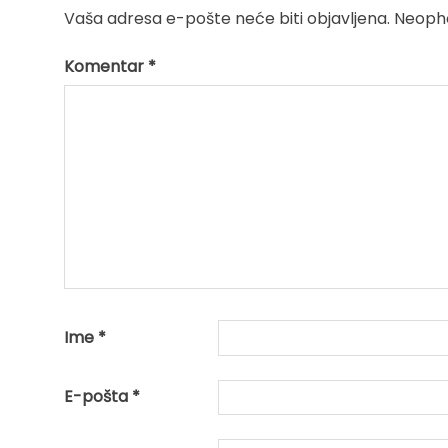
Vaša adresa e-pošte neće biti objavljena.
Neopho
Komentar
*
Ime
*
E-pošta
*