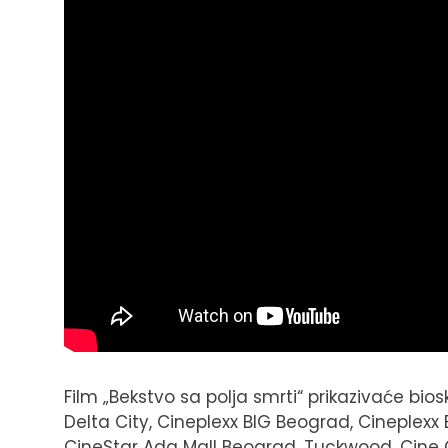
Film „Bekstvo sa polja smrti“ prikazivaće bi
Delta City, Cineplexx BIG Beograd, Cineplexx
CineStar Ada Mall Beograd, Tuckwood, Cine