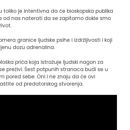
toliko je intentivna da će bioskopska publika
oga od nas naterati da se zapitamo dokle smo
ivot.
mera granice ljudske psihe i izdržljivosti i koji
jenu dozu adrenalina.
ološka priča koja istražuje ljudski nagon za
e preživi. Šest potpunih stranaca budi se u
 pored sebe. Oni i ne znaju da će ovi
zaštite od predatorskog stvorenja.