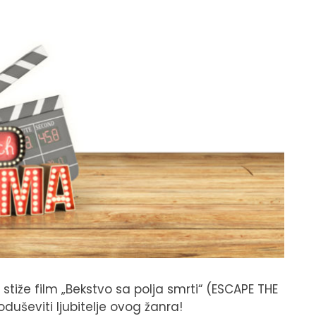
 stiže film „Bekstvo sa polja smrti“ (ESCAPE THE
oduševiti ljubitelje ovog žanra!