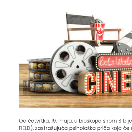
Od četvrtka, 19. maja, u bioskope širom Srbije
FIELD), zastrašujuća psihološka priča koja će 