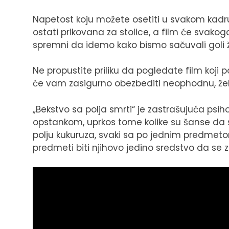
Napetost koju možete osetiti u svakom kadru 
ostati prikovana za stolice, a film će svak
spremni da idemo kako bismo sačuvali goli ž
Ne propustite priliku da pogledate film koji po
će vam zasigurno obezbediti neophodnu, žel
„Bekstvo sa polja smrti“ je zastrašujuća psih
opstankom, uprkos tome kolike su šanse da s
polju kukuruza, svaki sa po jednim predmetom
predmeti biti njihovo jedino sredstvo da se 