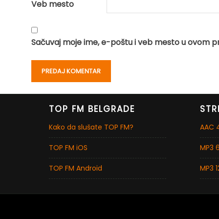
Veb mesto
Sačuvaj moje ime, e-poštu i veb mesto u ovom p
TOP FM BELGRADE
STR
Kako da slušate TOP FM?
AAC 4
TOP FM iOS
MP3 6
TOP FM Android
MP3 1