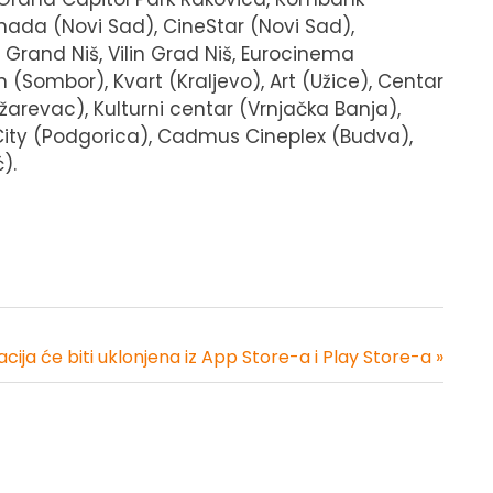
nada (Novi Sad), CineStar (Novi Sad),
 Grand Niš, Vilin Grad Niš, Eurocinema
n (Sombor), Kvart (Kraljevo), Art (Užice), Centar
žarevac), Kulturni centar (Vrnjačka Banja),
 City (Podgorica), Cadmus Cineplex (Budva),
).
acija će biti uklonjena iz App Store-a i Play Store-a »