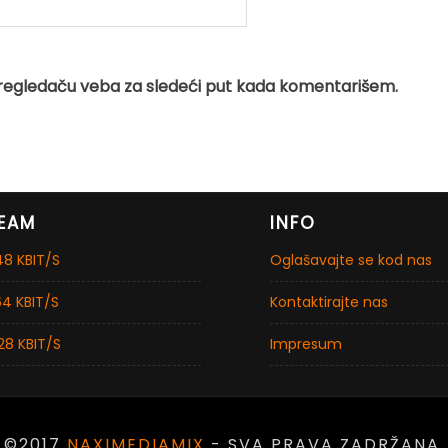
regledaču veba za sledeći put kada komentarišem.
EAM
INFO
8 KBIT/S
Oglašavajte se kod nas
4 KBIT/S
Kontaktirajte nas
28 KBIT/S
Impresum
©2017
NAXIMEDIAMIX
- SVA PRAVA ZADRŽANA.