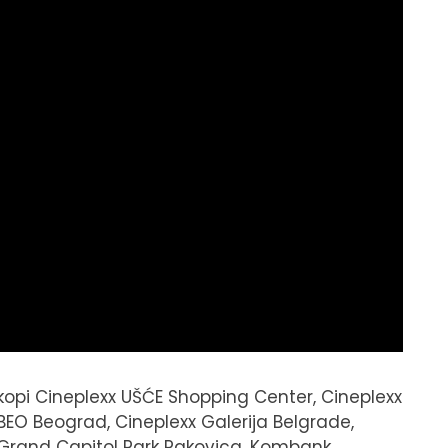
oskopi Cineplexx UŠĆE Shopping Center, Cineplexx
 BEO Beograd, Cineplexx Galerija Belgrade,
 Grand Capitol Park Rakovica, Kombank