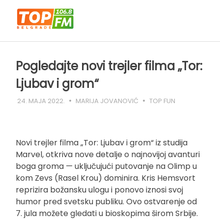
Skip
to
content
Pogledajte novi trejler filma „Tor:
Ljubav i grom“
24. MAJA 2022.
MARIJA JOVANOVIĆ
TOP FUN
Novi trejler filma „Tor: Ljubav i grom“ iz studija
Marvel, otkriva nove detalje o najnovijoj avanturi
boga groma — uključujući putovanje na Olimp u
kom Zevs (Rasel Krou) dominira. Kris Hemsvort
reprizira božansku ulogu i ponovo iznosi svoj
humor pred svetsku publiku. Ovo ostvarenje od
7. jula možete gledati u bioskopima širom Srbije.