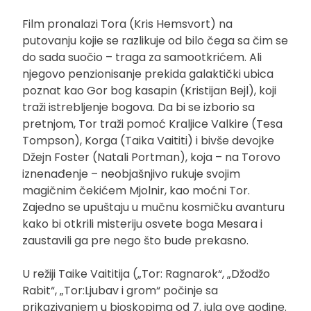
Film pronalazi Tora (Kris Hemsvort) na
putovanju kojie se razlikuje od bilo čega sa čim se
do sada suočio – traga za samootkrićem. Ali
njegovo penzionisanje prekida galaktički ubica
poznat kao Gor bog kasapin (Kristijan Bejl), koji
traži istrebljenje bogova. Da bi se izborio sa
pretnjom, Tor traži pomoć Kraljice Valkire (Tesa
Tompson), Korga (Taika Vaititi) i bivše devojke
Džejn Foster (Natali Portman), koja – na Torovo
iznenađenje – neobjašnjivo rukuje svojim
magičnim čekićem Mjolnir, kao moćni Tor.
Zajedno se upuštaju u mučnu kosmičku avanturu
kako bi otkrili misteriju osvete boga Mesara i
zaustavili ga pre nego što bude prekasno.
U režiji Taike Vaititija („Tor: Ragnarok“, „Džodžo
Rabit“, „Tor:Ljubav i grom“ počinje sa
prikazivanjem u bioskopima od 7. jula ove godine.