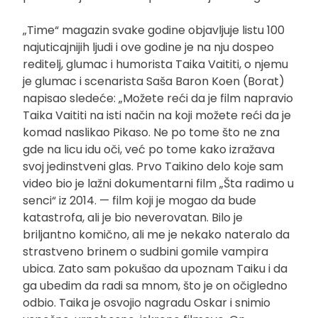
„Time“ magazin svake godine objavljuje listu 100
najuticajnijih ljudi i ove godine je na nju dospeo
reditelj, glumac i humorista Taika Vaititi, o njemu
je glumac i scenarista Saša Baron Koen (Borat)
napisao sledeće: „Možete reći da je film napravio
Taika Vaititi na isti način na koji možete reći da je
komad naslikao Pikaso. Ne po tome što ne zna
gde na licu idu oči, već po tome kako izražava
svoj jedinstveni glas. Prvo Taikino delo koje sam
video bio je lažni dokumentarni film „Šta radimo u
senci“ iz 2014. — film koji je mogao da bude
katastrofa, ali je bio neverovatan. Bilo je
briljantno komično, ali me je nekako nateralo da
strastveno brinem o sudbini gomile vampira
ubica. Zato sam pokušao da upoznam Taiku i da
ga ubedim da radi sa mnom, što je on očigledno
odbio. Taika je osvojio nagradu Oskar i snimio