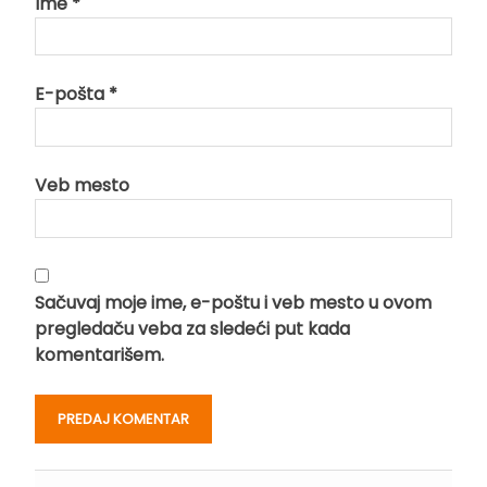
Ime
*
E-pošta
*
Veb mesto
Sačuvaj moje ime, e-poštu i veb mesto u ovom
pregledaču veba za sledeći put kada
komentarišem.