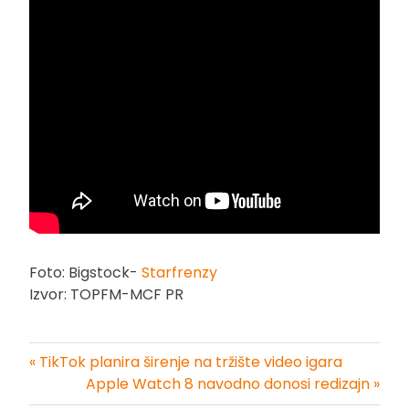
Foto: Bigstock-
Starfrenzy
Izvor: TOPFM-MCF PR
« TikTok planira širenje na tržište video igara
Kretanje
Apple Watch 8 navodno donosi redizajn »