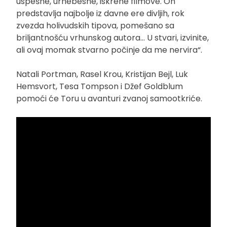
uspešne, urnebesne, iskrene filmove. On
predstavlja najbolje iz davne ere divljih, rok
zvezda holivudskih tipova, pomešano sa
briljantnošću vrhunskog autora… U stvari, izvinite,
ali ovaj momak stvarno počinje da me nervira“.
Natali Portman, Rasel Krou, Kristijan Bejl, Luk
Hemsvort, Tesa Tompson i Džef Goldblum
pomoći će Toru u avanturi zvanoj samootkriće.