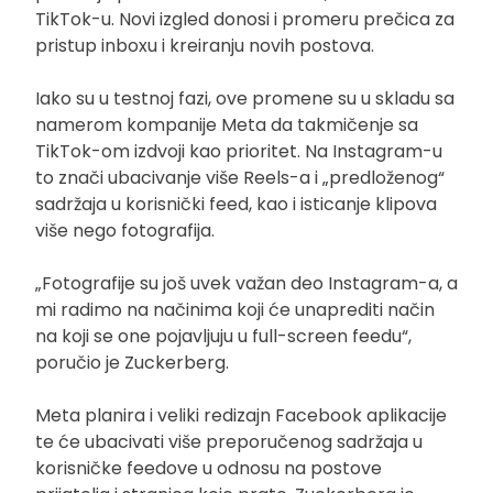
TikTok-u. Novi izgled donosi i promeru prečica za
pristup inboxu i kreiranju novih postova.
Iako su u testnoj fazi, ove promene su u skladu sa
namerom kompanije Meta da takmičenje sa
TikTok-om izdvoji kao prioritet. Na Instagram-u
to znači ubacivanje više Reels-a i „predloženog“
sadržaja u korisnički feed, kao i isticanje klipova
više nego fotografija.
„Fotografije su još uvek važan deo Instagram-a, a
mi radimo na načinima koji će unaprediti način
na koji se one pojavljuju u full-screen feedu“,
poručio je Zuckerberg.
Meta planira i veliki redizajn Facebook aplikacije
te će ubacivati više preporučenog sadržaja u
korisničke feedove u odnosu na postove