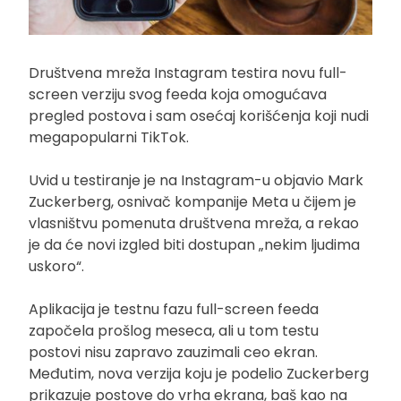
Društvena mreža Instagram testira novu full-
screen verziju svog feeda koja omogućava
pregled postova i sam osećaj korišćenja koji nudi
megapopularni TikTok.
Uvid u testiranje je na Instagram-u objavio Mark
Zuckerberg, osnivač kompanije Meta u čijem je
vlasništvu pomenuta društvena mreža, a rekao
je da će novi izgled biti dostupan „nekim ljudima
uskoro“.
Aplikacija je testnu fazu full-screen feeda
započela prošlog meseca, ali u tom testu
postovi nisu zapravo zauzimali ceo ekran.
Međutim, nova verzija koju je podelio Zuckerberg
prikazuje postove do vrha ekrana, baš kao na