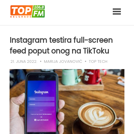
Skip
to
content
Instagram testira full-screen
feed poput onog na TikToku
21. JUNA 2022.
MARIJA JOVANOVIĆ
TOP TECH