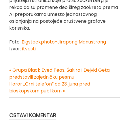
prijatelja i stranica koje prate. Zuckerberg je
rekao da su promene deo šireg zaokreta prema
AI preporukama umesto jednostavnog
oslanjanja na postojeće društvene grafove
korisnika.
Foto:
Bigstockphoto-Jirapong Manustrong
Izvor:
itvesti
« Grupa Black Eyed Peas, Šakira i Dejvid Geta
Kretanje
predstavili zajedničku pesmu
Horor „Crni telefon“ od 23. juna pred
članka
bioskopskom publikom »
OSTAVI KOMENTAR