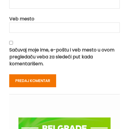
Veb mesto
Sačuvaj moje ime, e-poštu i veb mesto u ovom
pregledaču veba za sledeći put kada
komentarišem.