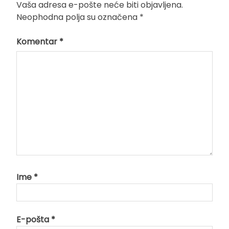
Vaša adresa e-pošte neće biti objavljena.
Neophodna polja su označena
*
Komentar
*
Ime
*
E-pošta
*