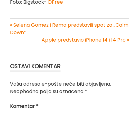
Foto: Bigstock-
DFree
« Selena Gomez i Rema predstavili spot za „Calm
Kretanje
Down“
Apple predstavio iPhone 14 i 14 Pro »
članka
OSTAVI KOMENTAR
Vaša adresa e-pošte neće biti objavljena.
Neophodna polja su označena
*
Komentar
*