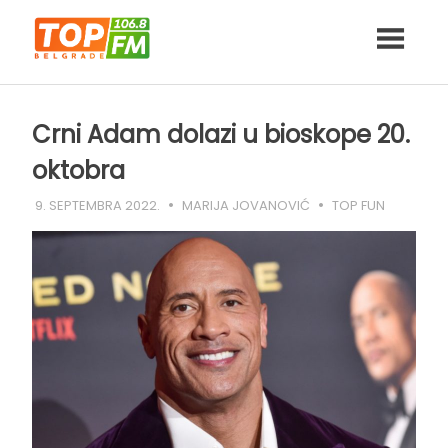
Skip
to
content
Crni Adam dolazi u bioskope 20.
oktobra
9. SEPTEMBRA 2022.
MARIJA JOVANOVIĆ
TOP FUN