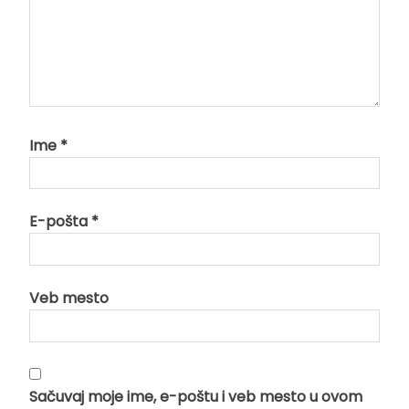
Ime
*
E-pošta
*
Veb mesto
Sačuvaj moje ime, e-poštu i veb mesto u ovom