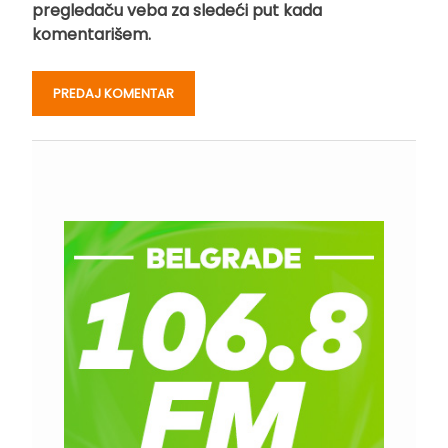
pregledaču veba za sledeći put kada
komentarišem.