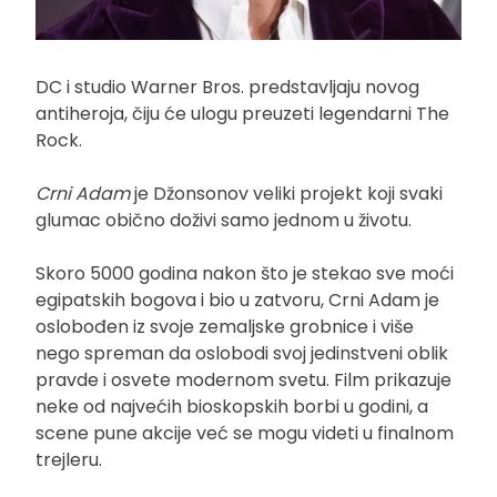
DC i studio Warner Bros. predstavljaju novog
antiheroja, čiju će ulogu preuzeti legendarni The
Rock.
Crni Adam
je Džonsonov veliki projekt koji svaki
glumac obično doživi samo jednom u životu.
Skoro 5000 godina nakon što je stekao sve moći
egipatskih bogova i bio u zatvoru, Crni Adam je
oslobođen iz svoje zemaljske grobnice i više
nego spreman da oslobodi svoj jedinstveni oblik
pravde i osvete modernom svetu. Film prikazuje
neke od najvećih bioskopskih borbi u godini, a
scene pune akcije već se mogu videti u finalnom
trejleru.