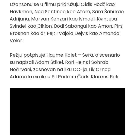
Džonsonu se u filmu pridružuju Oldis Hodž kao
Havkmen, Noa Sentineo kao Atom, Sara Šahi kao
Adrijana, Marvan Kenzari kao Ismael, Kvintesa
Svindel kao Ciklon, Bodi Sabongui kao Amon, Pirs
Brosnan kao dr Fejt i Vajola Dejvis kao Amanda
Voler.
Režiju potpisuje Haume Kolet – Sera, a scenario
su napisali Adam Štikel, Rori Hejns i Sohrab
Noširvani, zasnovan na liku DC-ja. Lik Crnog
Adama kreirali su Bil Parker i Čarls Klarens Bek.