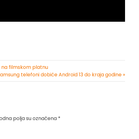
ro na filmskom platnu
Samsung telefoni dobiće Android 13 do kraja godine »
dna polja su označena
*