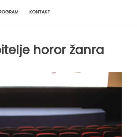
ROGRAM
KONTAKT
itelje horor žanra