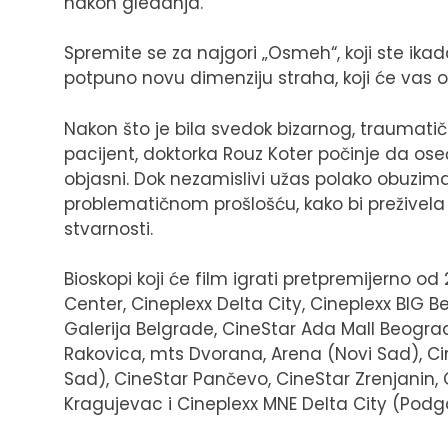
nakon gledanja.
Spremite se za najgori „Osmeh“, koji ste ikada
potpuno novu dimenziju straha, koji će vas o
Nakon što je bila svedok bizarnog, traumati
pacijent, doktorka Rouz Koter počinje da os
objasni. Dok nezamislivi užas polako obuzim
problematičnom prošlošću, kako bi preživela
stvarnosti.
Bioskopi koji će film igrati pretpremijerno 
Center, Cineplexx Delta City, Cineplexx BIG 
Galerija Belgrade, CineStar Ada Mall Beogra
Rakovica, mts Dvorana, Arena (Novi Sad), C
Sad), CineStar Pančevo, CineStar Zrenjanin, C
Kragujevac i Cineplexx MNE Delta City (Podg