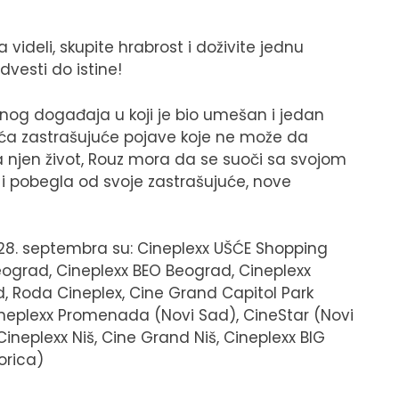
 videli, skupite hrabrost i doživite jednu
dvesti do istine!
čnog događaja u koji je bio umešan i jedan
eća zastrašujuće pojave koje ne može da
a njen život, Rouz mora da se suoči sa svojom
 i pobegla od svoje zastrašujuće, nove
od 28. septembra su: Cineplexx UŠĆE Shopping
Beograd, Cineplexx BEO Beograd, Cineplexx
d, Roda Cineplex, Cine Grand Capitol Park
ineplexx Promenada (Novi Sad), CineStar (Novi
ineplexx Niš, Cine Grand Niš, Cineplexx BIG
orica)