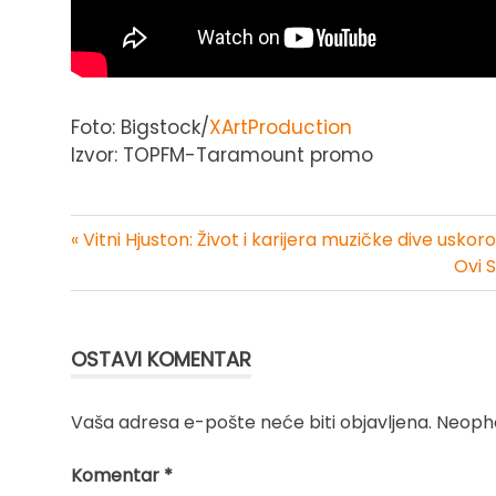
Foto: Bigstock/
XArtProduction
Izvor: TOPFM-Taramount promo
« Vitni Hjuston: Život i karijera muzičke dive usko
Kretanje
Ovi 
članka
OSTAVI KOMENTAR
Vaša adresa e-pošte neće biti objavljena.
Neopho
Komentar
*