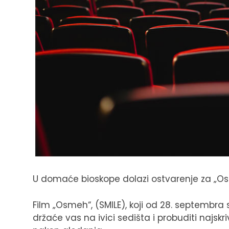
U domaće bioskope dolazi ostvarenje za „Osme
Film „Osmeh“, (SMILE), koji od 28. septembra
držaće vas na ivici sedišta i probuditi najskr