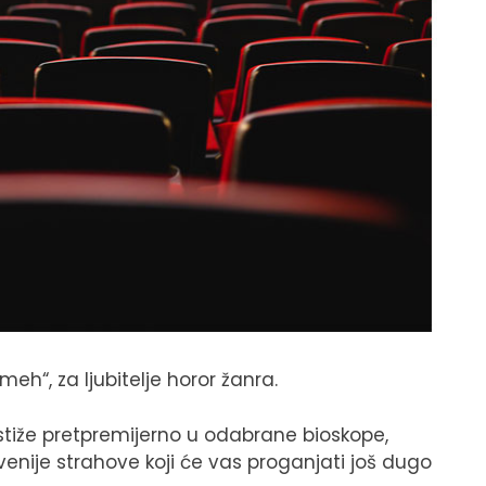
h“, za ljubitelje horor žanra.
 stiže pretpremijerno u odabrane bioskope,
ivenije strahove koji će vas proganjati još dugo