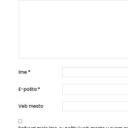
Ime
*
E-pošta
*
Veb mesto