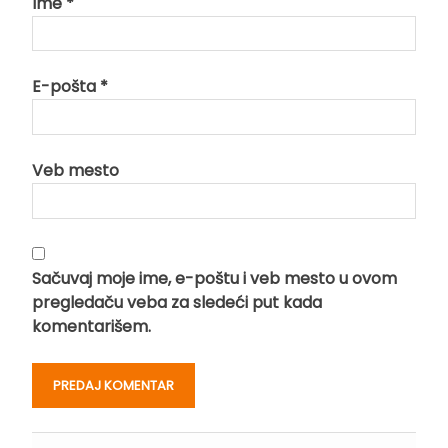
Ime
*
E-pošta
*
Veb mesto
Sačuvaj moje ime, e-poštu i veb mesto u ovom
pregledaču veba za sledeći put kada
komentarišem.