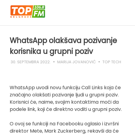
Skip
to
content
WhatsApp olakšava pozivanje
korisnika u grupni poziv
30. SEPTEMBRA 2022.
MARIJA JOVANOVIĆ
TOP TECH
WhatsApp uvodi novu funkciju Call Links koja će
značajno olakšati pozivanje ljudi u grupni poziv.
Korisnici će, naime, svojim kontaktima moći da
podele link, koji će direktno voditi u grupni poziv.
O ovoj se funkciji na Facebooku oglasio i izvršni
direktor Mete, Mark Zuckerberg, rekavši da će