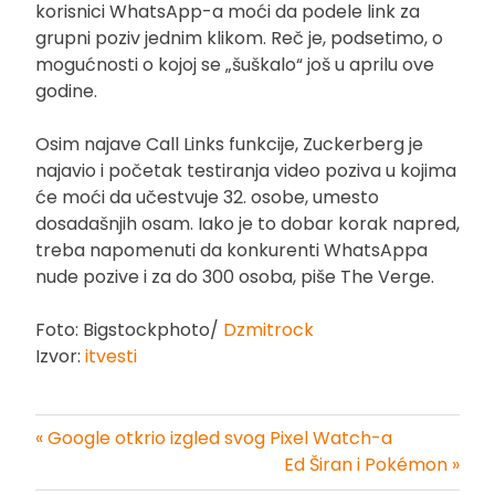
korisnici WhatsApp-a moći da podele link za
grupni poziv jednim klikom. Reč je, podsetimo, o
mogućnosti o kojoj se „šuškalo“ još u aprilu ove
godine.
Osim najave Call Links funkcije, Zuckerberg je
najavio i početak testiranja video poziva u kojima
će moći da učestvuje 32. osobe, umesto
dosadašnjih osam. Iako je to dobar korak napred,
treba napomenuti da konkurenti WhatsAppa
nude pozive i za do 300 osoba, piše The Verge.
Foto: Bigstockphoto/
Dzmitrock
Izvor:
itvesti
« Google otkrio izgled svog Pixel Watch-a
Kretanje
Ed Širan i Pokémon »