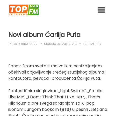
Skip
to
content
Novi album Čarlija Puta
7. OKTOBRA 2022.
MARIJA JOVANOVIĆ
TOP MUSIC
Fanovi širom sveta su sa velikim nestrpljenjem
očekivali objavljivanje trećeg studijskog albuma
kantautora, pevača i producenta Čarlija Puta.
Fantastičnim singlovima „Light Switch“, „Smells
Like Me“, „I Don’t Think That I Like Her“, „That’s
Hilarious“ a pre svega saradnjom sa K-pop
ikonom Jungom Kookom (BTS) u pesmi „Left and
Right“, Čarli je nagovestio vrlo zanimljiv sadržaj