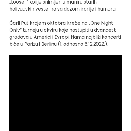
„Looser“ koji je snimljen u maniru starih
holivudskih vesterna sa dozom ironije i humora.
Čarli Put krajem oktobra kreće na „One Night
Only“ turneju u okviru koje nastupiti u dvanaest
gradova u Americi i Evropi. Nama najbliži koncerti
biće u Parizu i Berlinu (1. odnosno 6.12.2022.).