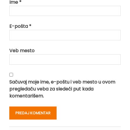
Ime
*
E-pošta
*
Veb mesto
Sačuvaj moje ime, e-poštu i veb mesto u ovom
pregledaču veba za sledeći put kada
komentarišem.