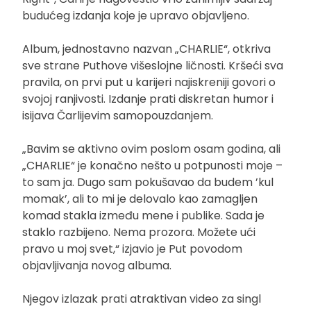
budućeg izdanja koje je upravo objavljeno.
Album, jednostavno nazvan „CHARLIE“, otkriva
sve strane Puthove višeslojne ličnosti. Kršeći sva
pravila, on prvi put u karijeri najiskreniji govori o
svojoj ranjivosti. Izdanje prati diskretan humor i
isijava Čarlijevim samopouzdanjem.
„Bavim se aktivno ovim poslom osam godina, ali
„CHARLIE“ je konačno nešto u potpunosti moje –
to sam ja. Dugo sam pokušavao da budem ’kul
momak’, ali to mi je delovalo kao zamagljen
komad stakla između mene i publike. Sada je
staklo razbijeno. Nema prozora. Možete ući
pravo u moj svet,“ izjavio je Put povodom
objavljivanja novog albuma.
Njegov izlazak prati atraktivan video za singl