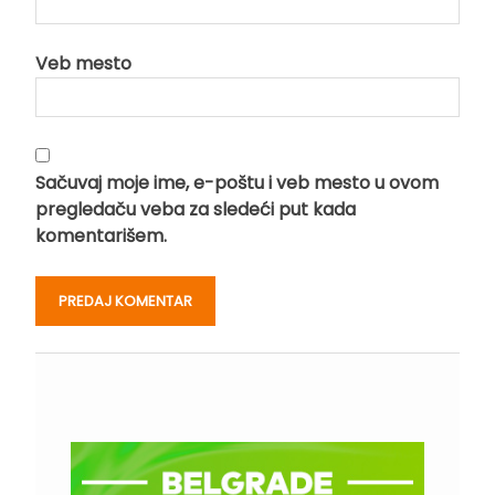
Veb mesto
Sačuvaj moje ime, e-poštu i veb mesto u ovom
pregledaču veba za sledeći put kada
komentarišem.