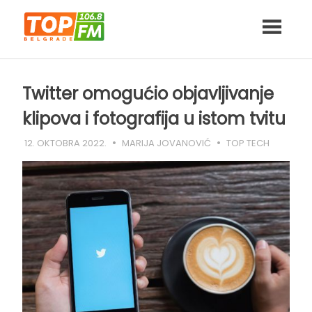
Skip
to
content
Twitter omogućio objavljivanje
klipova i fotografija u istom tvitu
12. OKTOBRA 2022.
MARIJA JOVANOVIĆ
TOP TECH