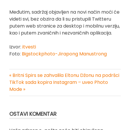
Međutim, sadržaj objavljen na novi način moći će
videti svi, bez obzira da li su pristupili Twitteru
putem web stranice za desktop i mobilnu verziju,
kao i putem zvaničnih i nezvaničnih aplikacija.
Izvor:
itvesti
Foto:
Bigstockphoto-Jirapong Manustrong
« Britni Spirs se zahvalila Eltonu Džonu na podršci
Kretanje
TikTok sada kopira Instagram – uveo Photo
Mode »
članka
OSTAVI KOMENTAR