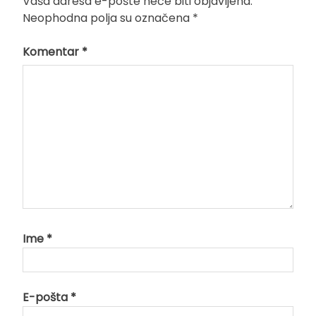
Vaša adresa e-pošte neće biti objavljena.
Neophodna polja su označena
*
Komentar
*
Ime
*
E-pošta
*