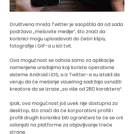
Društvena mreža Twitter je saopštila da od sada
podržava „mešovite medije“, što znači da
korisnici mogu uploadovati do četiri klipa,
fotografije i GIF-a u isti tvit.
Ova mogućnost se odnosi samo za aplikacije
namenjene uređajima koji koriste operativne
sisteme Android i iOS, a iz Twitter-a su istakli da
veruju da će mešanje vizuelnog sadržaja osnažiti
kreatore da se izraze „sa više od 280 karaktera“.
Ipak, ova mogućnost još uvek nije dostupna za
desktop, što znači da će korporativni profili i
profili drugih korisnika biti ograničeni te će se oni
oslanjati na platforme za objavljivanje treće
strane.