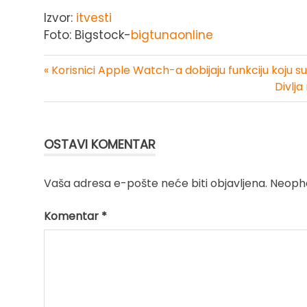
Izvor:
itvesti
Foto: Bigstock-
bigtunaonline
« Korisnici Apple Watch-a dobijaju funkciju koju su 
Kretanje
Divlja
članka
OSTAVI KOMENTAR
Vaša adresa e-pošte neće biti objavljena.
Neopho
Komentar
*