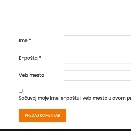
Ime
*
E-pošta
*
Veb mesto
Sačuvaj moje ime, e-poštu i veb mesto u ovom p