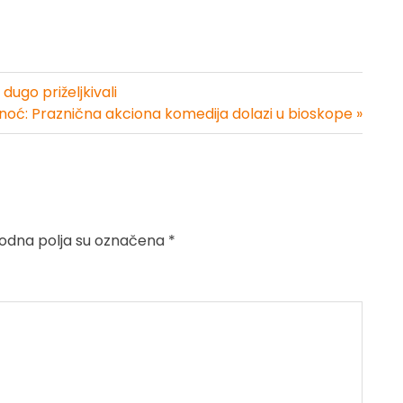
dugo priželjkivali
 noć: Praznična akciona komedija dolazi u bioskope »
dna polja su označena
*