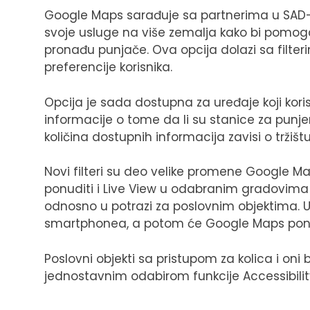
Google Maps sarađuje sa partnerima u SAD-u i 
svoje usluge na više zemalja kako bi pomog
pronađu punjače. Ova opcija dolazi sa filteri
preferencije korisnika.
Opcija je sada dostupna za uređaje koji koris
informacije o tome da li su stanice za punj
količina dostupnih informacija zavisi o tržištu
Novi filteri su deo velike promene Google M
ponuditi i Live View u odabranim gradovima k
odnosno u potrazi za poslovnim objektima. U
smartphonea, a potom će Google Maps ponu
Poslovni objekti sa pristupom za kolica i on
jednostavnim odabirom funkcije Accessibilit