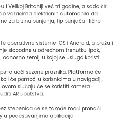
Velikoj Britaniji već tri godine, a sada širi
ao vozačima električnih automobila da
ma za brzinu punjenja, tip punjača i lične
te operativne sisteme iOS i Android, a pruža i
enje slobodne u određnom trenutku. Ipak,
, odnosno zemlji u kojoj se usluga koristi.
aps-a uoči sezone praznika. Platforma će
oji će pomoći u korisnicima u navigaciji,
 ovom slučaju će se koristiti kamera
diti AR uputstva.
i bez stepenica će se takođe moći pronaći
y u podešavanjima aplikacije.