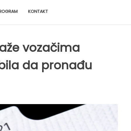
ROGRAM
KONTAKT
aže vozačima
bila da pronađu