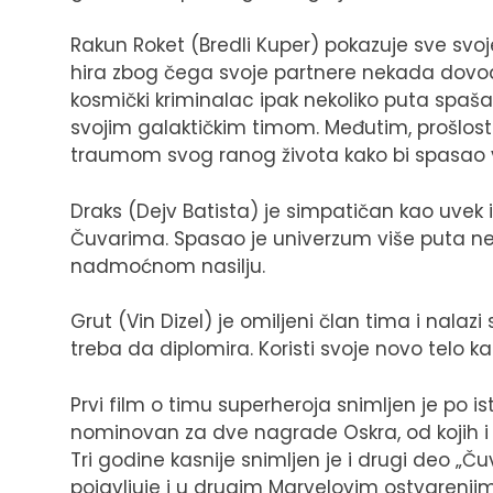
Rakun Roket (Bredli Kuper) pokazuje sve svoj
hira zbog čega svoje partnere nekada dovodi
kosmički kriminalac ipak nekoliko puta spaša
svojim galaktičkim timom. Međutim, prošlost
traumom svog ranog života kako bi spasao v
Draks (Dejv Batista) je simpatičan kao uvek
Čuvarima. Spasao je univerzum više puta neg
nadmoćnom nasilju.
Grut (Vin Dizel) je omiljeni član tima i nalazi
treba da diplomira. Koristi svoje novo telo ka
Prvi film o timu superheroja snimljen je po 
nominovan za dve nagrade Oskra, od kojih i z
Tri godine kasnije snimljen je i drugi deo „Ču
pojavljuje i u drugim Marvelovim ostvarenjima