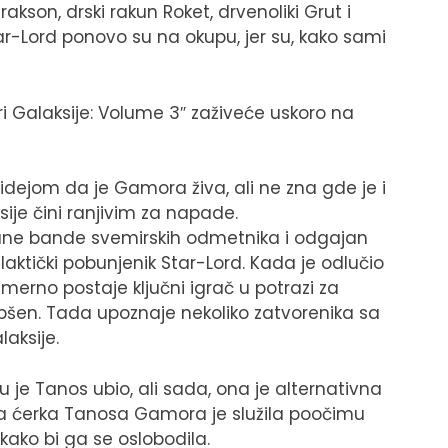
son, drski rakun Roket, drvenoliki Grut i
tar-Lord ponovo su na okupu, jer su, kako sami
i Galaksije: Volume 3″ zaživeće uskoro na
a idejom da je Gamora živa, ali ne zna gde je i
ije čini ranjivim za napade.
trane bande svemirskih odmetnika i odgajan
ktički pobunjenik Star-Lord. Kada je odlučio
erno postaje ključni igrač u potrazi za
šen. Tada upoznaje nekoliko zatvorenika sa
aksije.
je Tanos ubio, ali sada, ona je alternativna
jena ćerka Tanosa Gamora je služila poočimu
kako bi ga se oslobodila.