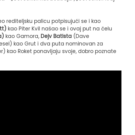
 rediteljsku palicu potpisujući se i kao
att)
kao Piter Kvil našao se i ovaj put na čelu
a)
kao Gamora,
Dejv Batista
(Dave
esel) kao Grut i dva puta nominovan za
) kao Roket ponavljaju svoje, dobro poznate