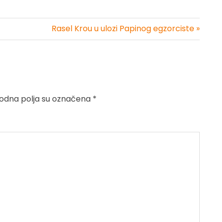
Rasel Krou u ulozi Papinog egzorciste »
dna polja su označena
*