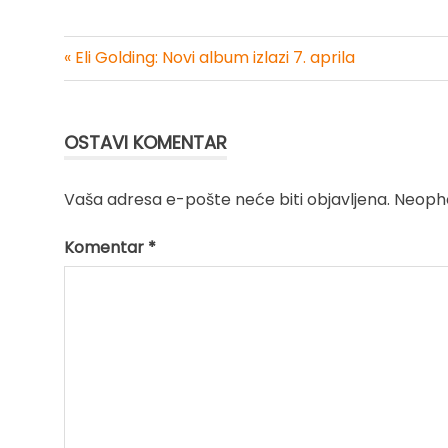
« Eli Golding: Novi album izlazi 7. aprila
Kretanje
članka
OSTAVI KOMENTAR
Vaša adresa e-pošte neće biti objavljena.
Neopho
Komentar
*