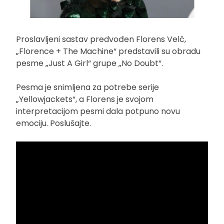
Proslavljeni sastav predvođen Florens Velč,
„Florence + The Machine“ predstavili su obradu
pesme „Just A Girl“ grupe „No Doubt“.
Pesma je snimljena za potrebe serije
„Yellowjackets“, a Florens je svojom
interpretacijom pesmi dala potpuno novu
emociju. Poslušajte.