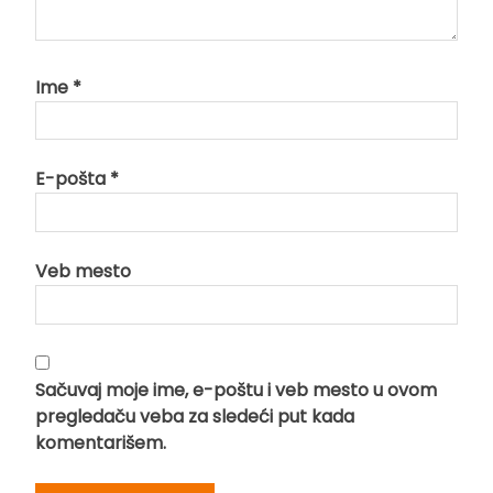
Ime
*
E-pošta
*
Veb mesto
Sačuvaj moje ime, e-poštu i veb mesto u ovom
pregledaču veba za sledeći put kada
komentarišem.