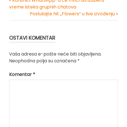
« Korisnici WhatsApp-a će moći da izaberu
Kretanje
vreme isteka grupnih chatova
Poslušajte hit „Flowers“ u live izvođenju »
članka
OSTAVI KOMENTAR
Vaša adresa e-pošte neće biti objavljena.
Neophodna polja su označena
*
Komentar
*