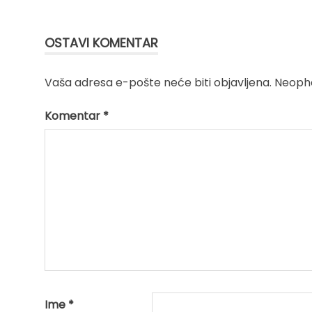
članka
OSTAVI KOMENTAR
Vaša adresa e-pošte neće biti objavljena.
Neopho
Komentar
*
Ime
*