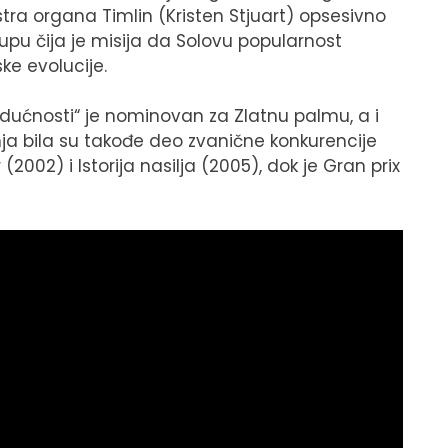
tra organa Timlin (Kristen Stjuart) opsesivno
rupu čija je misija da Solovu popularnost
ske evolucije.
udućnosti“ je nominovan za Zlatnu palmu, a i
 bila su takođe deo zvanične konkurencije
002) i Istorija nasilja (2005), dok je Gran prix