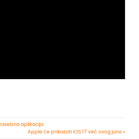
asebna aplikacija
Apple će prikazati iOS 17 već ovog juna »