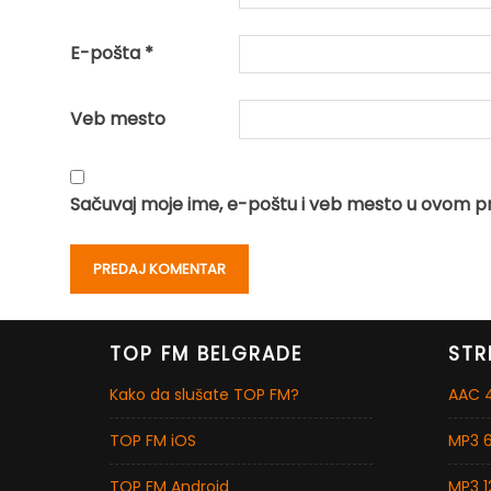
E-pošta
*
Veb mesto
Sačuvaj moje ime, e-poštu i veb mesto u ovom p
TOP FM BELGRADE
STR
Kako da slušate TOP FM?
AAC 4
TOP FM iOS
MP3 6
TOP FM Android
MP3 1