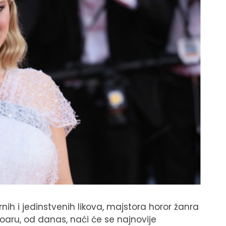
ih i jedinstvenih likova, majstora horor žanra
aru, od danas, naći će se najnovije