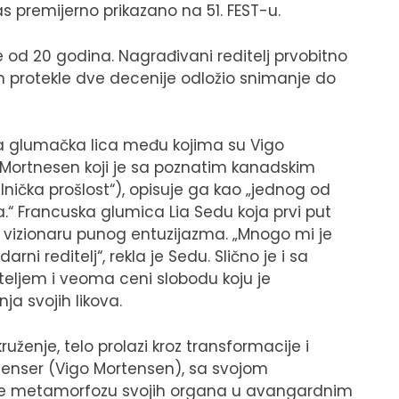
as premijerno prikazano na 51. FEST-u.
še od 20 godina. Nagrađivani reditelj prvobitno
om protekle dve decenije odložio snimanje do
 glumačka lica među kojima su Vigo
 a Mortnesen koji je sa poznatim kanadskim
lnička prošlost“), opisuje ga kao „jednog od
a.“ Francuska glumica Lia Sedu koja prvi put
 vizionaru punog entuzijazma. „Mnogo mi je
rni reditelj“, rekla je Sedu. Slično je i sa
teljem i veoma ceni slobodu koju je
a svojih likova.
uženje, telo prolazi kroz transformacije i
enser (Vigo Mortensen), sa svojom
uje metamorfozu svojih organa u avangardnim