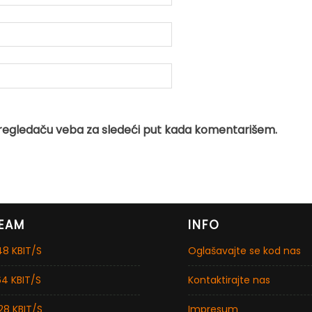
regledaču veba za sledeći put kada komentarišem.
EAM
INFO
8 KBIT/S
Oglašavajte se kod nas
4 KBIT/S
Kontaktirajte nas
28 KBIT/S
Impresum