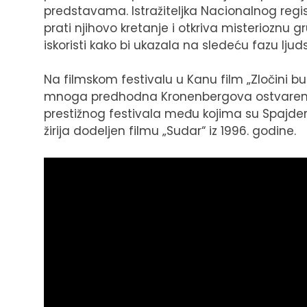
predstavama. Istražiteljka Nacionalnog regis
prati njihovo kretanje i otkriva misterioznu g
iskoristi kako bi ukazala na sledeću fazu ljud
Na filmskom festivalu u Kanu film „Zločini b
mnoga predhodna Kronenbergova ostvarenja
prestižnog festivala među kojima su Spajder (2
žirija dodeljen filmu „Sudar“ iz 1996. godine.