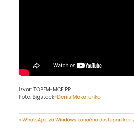
Izvor: TOPFM-MCF PR
Foto: Bigstock-
Denis Makarenko
« WhatsApp za Windows konačno dostupan kao z
Kretanje