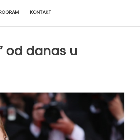
ROGRAM
KONTAKT
i“ od danas u