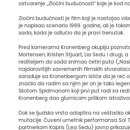
ostvarenje „Zločini budućnosti“ koje je kod n
Zločini budućnosti je film koji je nastajao vi
je napisao scenario 1999. godine, ali je tok
sada, kada je odlučio da je pravi trenutak.
Pred kamerama Kronenberg okuplja poznata
Mortensen, Kristen Stjuart, Lia Sedu i drugi,
rediteljem do sada snimao četiri puta („Nasi
najdarovitijih savremenih filmskih stvaralac
sarađuje sa Kronenbergom ističe da je reč o
značilo da radim sa njim jer on je tako legenda
Skotom Spidmanom koji prvi put radi sa redi
Kronenberg dao glumicam prilikom istraživanj
Dok se ljudska vrsta adaptira na veštačko okr
mutacije. Čuveni umetnik performansa Sol T
partnerkom Kapris (Lea Sedu) javno prikaz