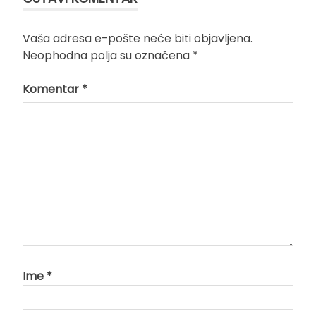
Vaša adresa e-pošte neće biti objavljena.
Neophodna polja su označena
*
Komentar
*
Ime
*