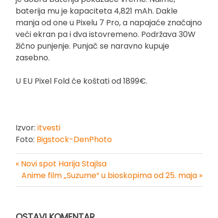
baterija mu je kapaciteta 4,821 mAh. Dakle
manja od one u Pixelu 7 Pro, a napajaće značajno
veći ekran pa i dva istovremeno. Podržava 30W
žično punjenje. Punjač se naravno kupuje
zasebno.
U EU Pixel Fold će koštati od 1899€.
Izvor:
itvesti
Foto:
Bigstock-DenPhoto
« Novi spot Harija Stajlsa
Kretanje
Anime film „Suzume“ u bioskopima od 25. maja »
članka
OSTAVI KOMENTAR