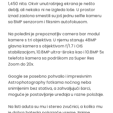
1,450 nita. Okvir unutrašnjeg ekrana je nešto
deblji, ali nekako ni ne izgleda loše. U prostor
iznad zaslona smestili su još jednu selfie kameru
sa 8MP senzorom i fiksnim autofokusom.
Na poleđini je prepoznatljiv camera bar modul
kamere s tri objektiva. U njemu stanuju 48MP
glavna kamera s objektivom f/1.7 i OIS
stabilizacijom, 10.8MP ultra-široka kao i 10.8MP 5x
telefoto kamera sa podrškom za Super Res
Zoom do 20x.
Google se posebno pohvalio i impresivnim
Astrophotography fotkama noćnog neba
snimljenim bez stativa, a zahvaljujući šarci,
moguće je postavljanje uređaja u razne položaje.
Na listi aduta su mu i stereo zvučnici, a koliko mu
je dobra baterija pokazaće vreme. Naime,