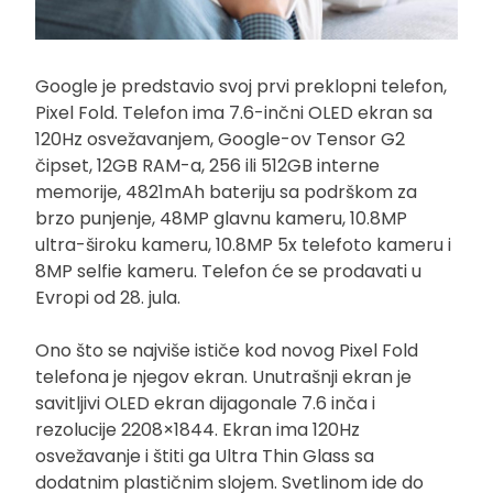
Google je predstavio svoj prvi preklopni telefon,
Pixel Fold. Telefon ima 7.6-inčni OLED ekran sa
120Hz osvežavanjem, Google-ov Tensor G2
čipset, 12GB RAM-a, 256 ili 512GB interne
memorije, 4821mAh bateriju sa podrškom za
brzo punjenje, 48MP glavnu kameru, 10.8MP
ultra-široku kameru, 10.8MP 5x telefoto kameru i
8MP selfie kameru. Telefon će se prodavati u
Evropi od 28. jula.
Ono što se najviše ističe kod novog Pixel Fold
telefona je njegov ekran. Unutrašnji ekran je
savitljivi OLED ekran dijagonale 7.6 inča i
rezolucije 2208×1844. Ekran ima 120Hz
osvežavanje i štiti ga Ultra Thin Glass sa
dodatnim plastičnim slojem. Svetlinom ide do