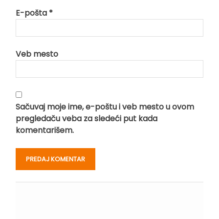
E-pošta
*
Veb mesto
Sačuvaj moje ime, e-poštu i veb mesto u ovom
pregledaču veba za sledeći put kada
komentarišem.