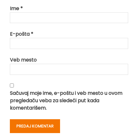
Ime
*
E-pošta
*
Veb mesto
Sačuvaj moje ime, e-poštu i veb mesto u ovom
pregledaču veba za sledeći put kada
komentarišem.