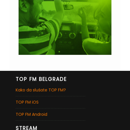
TOP FM BELGRADE
Kako da slušate TOP FM?
TOP FM iOS
TOP FM Android
STREAM