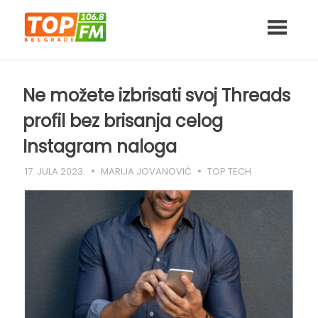
Skip
to
content
Ne možete izbrisati svoj Threads
profil bez brisanja celog
Instagram naloga
17. JULA 2023.
MARIJA JOVANOVIĆ
TOP TECH