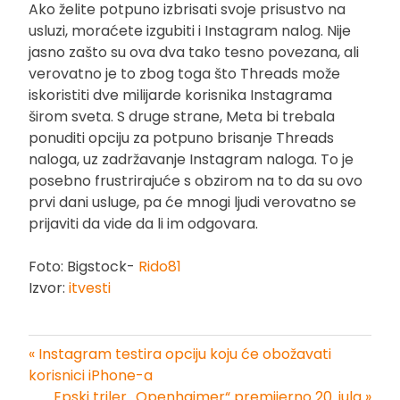
Ako želite potpuno izbrisati svoje prisustvo na
usluzi, moraćete izgubiti i Instagram nalog. Nije
jasno zašto su ova dva tako tesno povezana, ali
verovatno je to zbog toga što Threads može
iskoristiti dve milijarde korisnika Instagrama
širom sveta. S druge strane, Meta bi trebala
ponuditi opciju za potpuno brisanje Threads
naloga, uz zadržavanje Instagram naloga. To je
posebno frustrirajuće s obzirom na to da su ovo
prvi dani usluge, pa će mnogi ljudi verovatno se
prijaviti da vide da li im odgovara.
Foto: Bigstock-
Rido81
Izvor:
itvesti
« Instagram testira opciju koju će obožavati
Kretanje
korisnici iPhone-a
Epski triler „Openhajmer“ premijerno 20. jula »