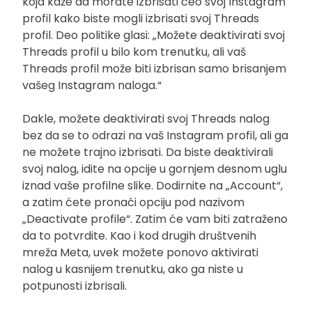
koja kaže da morate izbrisati ceo svoj Instagram
profil kako biste mogli izbrisati svoj Threads
profil. Deo politike glasi: „Možete deaktivirati svoj
Threads profil u bilo kom trenutku, ali vaš
Threads profil može biti izbrisan samo brisanjem
vašeg Instagram naloga.“
Dakle, možete deaktivirati svoj Threads nalog
bez da se to odrazi na vaš Instagram profil, ali ga
ne možete trajno izbrisati. Da biste deaktivirali
svoj nalog, idite na opcije u gornjem desnom uglu
iznad vaše profilne slike. Dodirnite na „Account“,
a zatim ćete pronaći opciju pod nazivom
„Deactivate profile“. Zatim će vam biti zatraženo
da to potvrdite. Kao i kod drugih društvenih
mreža Meta, uvek možete ponovo aktivirati
nalog u kasnijem trenutku, ako ga niste u
potpunosti izbrisali.