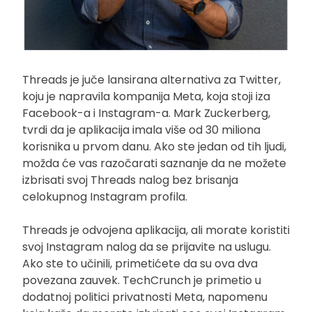
Threads je juče lansirana alternativa za Twitter,
koju je napravila kompanija Meta, koja stoji iza
Facebook-a i Instagram-a. Mark Zuckerberg,
tvrdi da je aplikacija imala više od 30 miliona
korisnika u prvom danu. Ako ste jedan od tih ljudi,
možda će vas razočarati saznanje da ne možete
izbrisati svoj Threads nalog bez brisanja
celokupnog Instagram profila.
Threads je odvojena aplikacija, ali morate koristiti
svoj Instagram nalog da se prijavite na uslugu.
Ako ste to učinili, primetićete da su ova dva
povezana zauvek. TechCrunch je primetio u
dodatnoj politici privatnosti Meta, napomenu