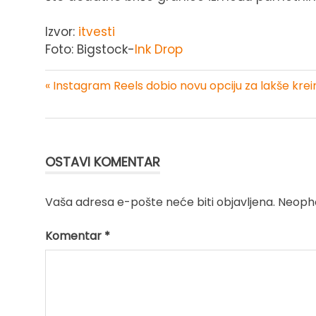
Izvor:
itvesti
Foto: Bigstock-
Ink Drop
« Instagram Reels dobio novu opciju za lakše krei
Kretanje
članka
OSTAVI KOMENTAR
Vaša adresa e-pošte neće biti objavljena.
Neopho
Komentar
*