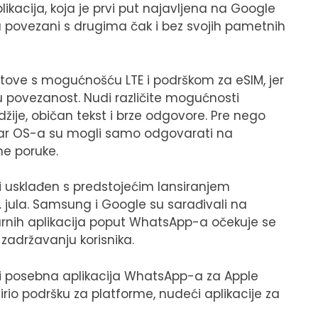
ikacija, koja je prvi put najavljena na Google
povezani s drugima čak i bez svojih pametnih
tove s mogućnošću LTE i podrškom za eSIM, jer
 povezanost. Nudi različite mogućnosti
džije, običan tekst i brze odgovore. Pre nego
 Wear OS-a su mogli samo odgovarati na
ne poruke.
ki usklađen s predstojećim lansiranjem
jula. Samsung i Google su sarađivali na
rnih aplikacija poput WhatsApp-a očekuje se
 zadržavanju korisnika.
i posebna aplikacija WhatsApp-a za Apple
io podršku za platforme, nudeći aplikacije za