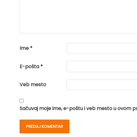
Ime
*
E-pošta
*
Veb mesto
Sačuvaj moje ime, e-poštu i veb mesto u ovom p