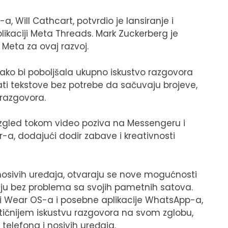
, Will Cathcart, potvrdio je lansiranje i
likaciji Meta Threads. Mark Zuckerberg je
 Meta za ovaj razvoj.
ako bi poboljšala ukupno iskustvo razgovora
i tekstove bez potrebe da sačuvaju brojeve,
 razgovora.
 izgled tokom video poziva na Messengeru i
, dodajući dodir zabave i kreativnosti
 nosivih uređaja, otvaraju se nove mogućnosti
aju bez problema sa svojih pametnih satova.
i Wear OS-a i posebne aplikacije WhatsApp-a,
aktičnijem iskustvu razgovora na svom zglobu,
elefona i nosivih uređaja.