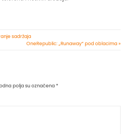
ranje sadržaja
OneRepublic: „Runaway“ pod oblacima »
dna polja su označena
*