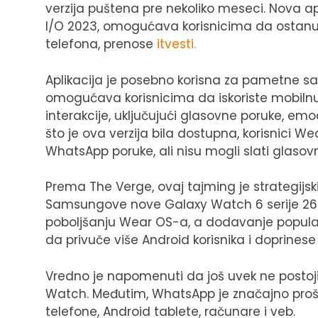
verzija puštena pre nekoliko meseci. Nova apl
I/O 2023, omogućava korisnicima da ostanu 
telefona, prenose
itvesti.
Aplikacija je posebno korisna za pametne sa
omogućava korisnicima da iskoriste mobilnu
interakcije, uključujući glasovne poruke, emo
što je ova verzija bila dostupna, korisnici
WhatsApp poruke, ali nisu mogli slati glasov
Prema The Verge, ovaj tajming je strategijs
Samsungove nove Galaxy Watch 6 serije 26. 
poboljšanju Wear OS-a, a dodavanje popula
da privuče više Android korisnika i doprinese
Vredno je napomenuti da još uvek ne postoj
Watch. Međutim, WhatsApp je značajno prošir
telefone, Android tablete, računare i veb.