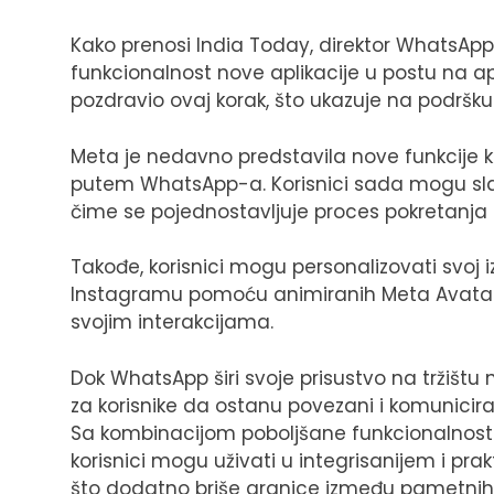
Kako prenosi India Today, direktor WhatsApp-a
funkcionalnost nove aplikacije u postu na ap
pozdravio ovaj korak, što ukazuje na podršku
Meta je nedavno predstavila nove funkcije k
putem WhatsApp-a. Korisnici sada mogu slat
čime se pojednostavljuje proces pokretanja
Takođe, korisnici mogu personalizovati svoj
Instagramu pomoću animiranih Meta Avatar-a
svojim interakcijama.
Dok WhatsApp širi svoje prisustvo na tržištu
za korisnike da ostanu povezani i komunicir
Sa kombinacijom poboljšane funkcionalnost
korisnici mogu uživati u integrisanijem i pr
što dodatno briše granice između pametnih t