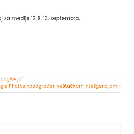
a medije 12. ili 13. septembra.
poglavlje”
gle Photos nadograđen veštačkom inteligencijom »