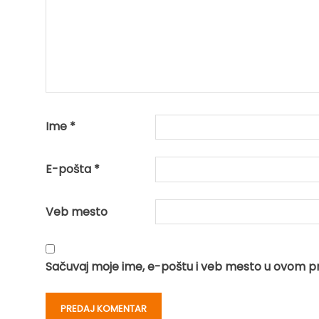
Ime
*
E-pošta
*
Veb mesto
Sačuvaj moje ime, e-poštu i veb mesto u ovom p