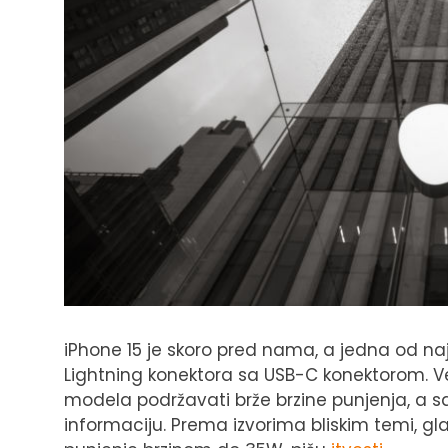
iPhone 15 je skoro pred nama, a jedna od n
Lightning konektora sa USB-C konektorom. Ve
modela podržavati brže brzine punjenja, a s
informaciju. Prema izvorima bliskim temi, gl