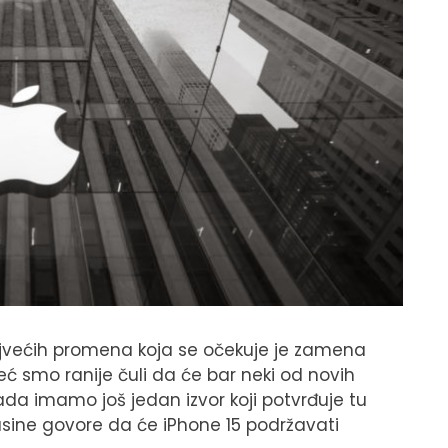
ajvećih promena koja se očekuje je zamena
ć smo ranije čuli da će bar neki od novih
ada imamo još jedan izvor koji potvrđuje tu
asine govore da će iPhone 15 podržavati