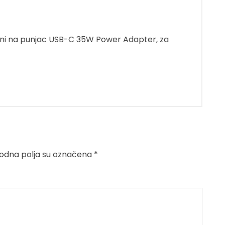
 puni na punjac USB-C 35W Power Adapter, za
dna polja su označena
*