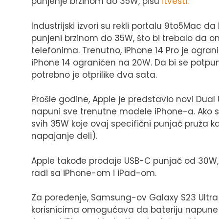
punjenje brzinom do 35W, pišu
itvesti.
Industrijski izvori su rekli portalu 9to5Mac 
punjeni brzinom do 35W, što bi trebalo da o
telefonima. Trenutno, iPhone 14 Pro je ogran
iPhone 14 ograničen na 20W. Da bi se potpu
potrebno je otprilike dva sata.
Prošle godine, Apple je predstavio novi Dua
napuni sve trenutne modele iPhone-a. Ako su 
svih 35W koje ovaj specifični punjač pruža 
napajanje deli).
Apple takođe prodaje USB-C punjač od 30W, 
radi sa iPhone-om i iPad-om.
Za poređenje, Samsung-ov Galaxy S23 Ultra
korisnicima omogućava da bateriju napune 