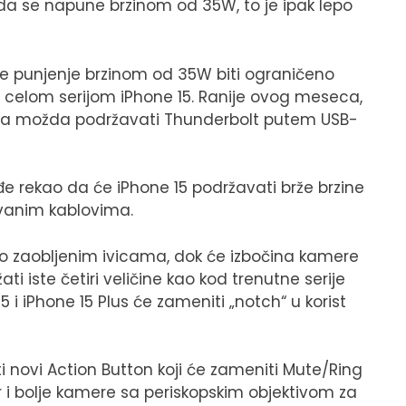
da se napune brzinom od 35W, to je ipak lepo
i će punjenje brzinom od 35W biti ograničeno
a celom serijom iPhone 15. Ranije ovog meseca,
one-a možda podržavati Thunderbolt putem USB-
đe rekao da će iPhone 15 podržavati brže brzine
ovanim kablovima.
ago zaobljenim ivicama, dok će izbočina kamere
ati iste četiri veličine kao kod trenutne serije
i iPhone 15 Plus će zameniti „notch“ u korist
 novi Action Button koji će zameniti Mute/Ring
vir i bolje kamere sa periskopskim objektivom za