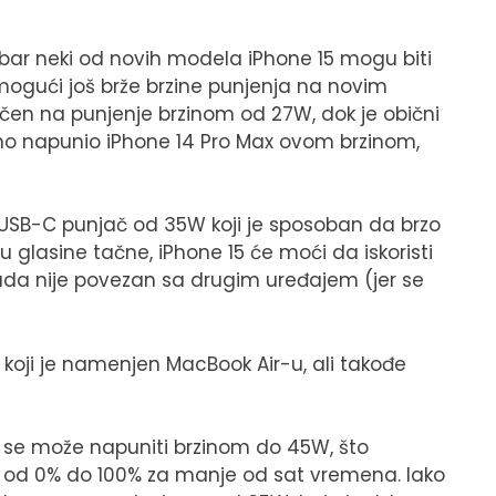
da bar neki od novih modela iPhone 15 mogu biti
mogući još brže brzine punjenja na novim
ičen na punjenje brzinom od 27W, dok je obični
no napunio iPhone 14 Pro Max ovom brzinom,
l USB-C punjač od 35W koji je sposoban da brzo
glasine tačne, iPhone 15 će moći da iskoristi
kada nije povezan sa drugim uređajem (jer se
koji je namenjen MacBook Air-u, ali takođe
 se može napuniti brzinom do 45W, što
od 0% do 100% za manje od sat vremena. Iako