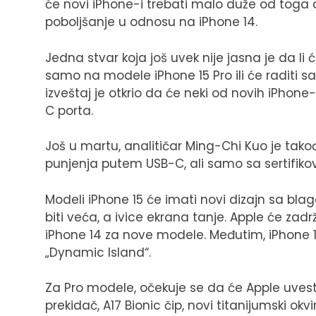
će novi iPhone-i trebati malo duže od toga 
poboljšanje u odnosu na iPhone 14.
Jedna stvar koja još uvek nije jasna je da l
samo na modele iPhone 15 Pro ili će raditi s
izveštaj je otkrio da će neki od novih iPh
C porta.
Još u martu, analitičar Ming-Chi Kuo je tako
punjenja putem USB-C, ali samo sa sertifik
Modeli iPhone 15 će imati novi dizajn sa bl
biti veća, a ivice ekrana tanje. Apple će zadrž
iPhone 14 za nove modele. Međutim, iPhone 15 
„Dynamic Island“.
Za Pro modele, očekuje se da će Apple uvesti
prekidač, A17 Bionic čip, novi titanijumski ok