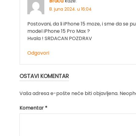
Braca
kaže:
8. juna 2024. u 16:04
Postovani, da li iPhone 15 moze, i sme da se
model iPhone 15 Pro Max ?
Hvala ! SRDACAN POZDRAV
Odgovori
OSTAVI KOMENTAR
Vaša adresa e-pošte neće biti objavljena.
Neopho
Komentar
*