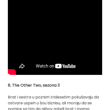
8. The Other Two, sezona 3
Brat i sestra u poznim tridesetim pokušavaju da
ostvare uspeh u šou biznisu, ali moraju da se
pomire sa tim da njihov mlađi brat i mama