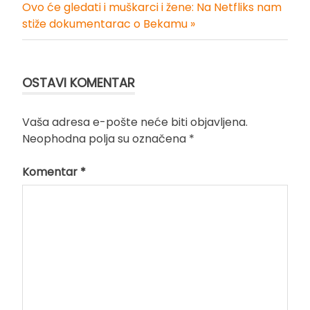
članka
Ovo će gledati i muškarci i žene: Na Netfliks nam
stiže dokumentarac o Bekamu »
OSTAVI KOMENTAR
Vaša adresa e-pošte neće biti objavljena.
Neophodna polja su označena
*
Komentar
*