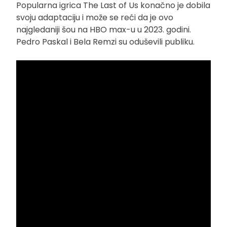
Popularna igrica The Last of Us konačno je dobila
svoju adaptaciju i može se reći da je ovo
najgledaniji šou na HBO max-u u 2023. godini.
Pedro Paskal i Bela Remzi su oduševili publiku.