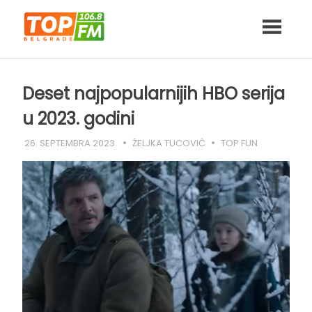
Skip
to
content
Deset najpopularnijih HBO serija
u 2023. godini
26. SEPTEMBRA 2023.
ŽELJKA TUCOVIĆ
TOP FUN