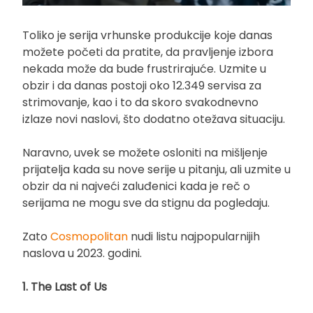
Toliko je serija vrhunske produkcije koje danas
možete početi da pratite, da pravljenje izbora
nekada može da bude frustrirajuće. Uzmite u
obzir i da danas postoji oko 12.349 servisa za
strimovanje, kao i to da skoro svakodnevno
izlaze novi naslovi, što dodatno otežava situaciju.
Naravno, uvek se možete osloniti na mišljenje
prijatelja kada su nove serije u pitanju, ali uzmite u
obzir da ni najveći zaluđenici kada je reč o
serijama ne mogu sve da stignu da pogledaju.
Zato
Cosmopolitan
nudi listu najpopularnijih
naslova u 2023. godini.
1. The Last of Us