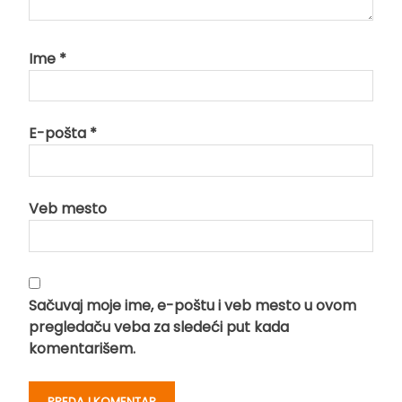
Ime
*
E-pošta
*
Veb mesto
Sačuvaj moje ime, e-poštu i veb mesto u ovom
pregledaču veba za sledeći put kada
komentarišem.