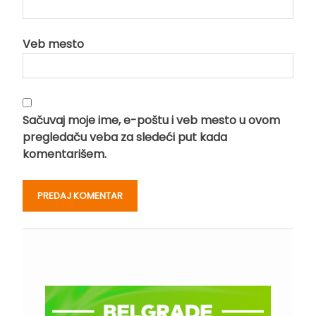
Veb mesto
Sačuvaj moje ime, e-poštu i veb mesto u ovom
pregledaču veba za sledeći put kada
komentarišem.