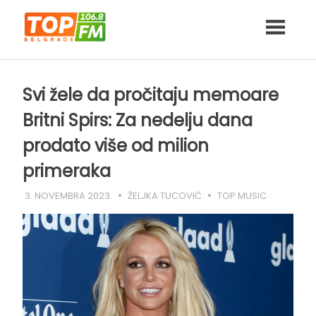
Skip
to
content
Svi žele da pročitaju memoare
Britni Spirs: Za nedelju dana
prodato više od milion
primeraka
3. NOVEMBRA 2023.
ŽELJKA TUCOVIĆ
TOP MUSIC