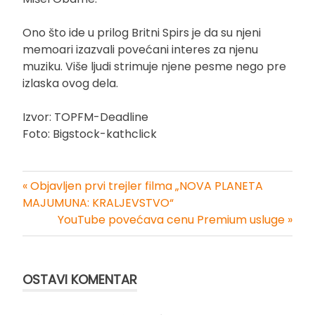
Ono što ide u prilog Britni Spirs je da su njeni
memoari izazvali povećani interes za njenu
muziku. Više ljudi strimuje njene pesme nego pre
izlaska ovog dela.
Izvor: TOPFM-Deadline
Foto: Bigstock-kathclick
« Objavljen prvi trejler filma „NOVA PLANETA
Kretanje
MAJUMUNA: KRALJEVSTVO“
YouTube povećava cenu Premium usluge »
članka
OSTAVI KOMENTAR