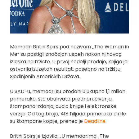
Memoari Britni Spirs pod nazivom „The Woman in
Me“ su postigli značajan uspeh nakon njihovog
izlaska na tržište. U prvoj nedelji prodaje, knjiga je
ostvarila izuzetan rezultat, posebno na tržištu
Sjedinjenih Američkih Država.
U SAD-u, memoari su prodani u ukupno 1,1 milion
primeraka, što obuhvata prednaručivanja,
štampana izdanja, audio knjige i elektronske
verzije. Od tog broja, 418 hiljada primeraka činile
su štampane kopije, preneo je
Deadline.
Britni Spirs je izjavila: „U memoarima „The