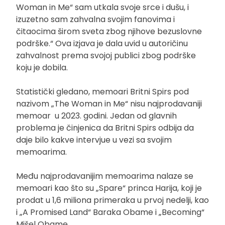
Woman in Me“ sam utkala svoje srce i dušu, i
izuzetno sam zahvalna svojim fanovima i
čitaocima širom sveta zbog njihove bezuslovne
podrške.“ Ova izjava je dala uvid u autoričinu
zahvalnost prema svojoj publici zbog podrške
koju je dobila.
Statistički gledano, memoari Britni Spirs pod
nazivom „The Woman in Me“ nisu najprodavaniji
memoar u 2023. godini. Jedan od glavnih
problema je činjenica da Britni Spirs odbija da
daje bilo kakve intervjue u vezi sa svojim
memoarima.
Među najprodavanijim memoarima nalaze se
memoari kao što su „Spare“ princa Harija, koji je
prodat u 1,6 miliona primeraka u prvoj nedelji, kao
i „A Promised Land“ Baraka Obame i „Becoming“
Mišel Obame.