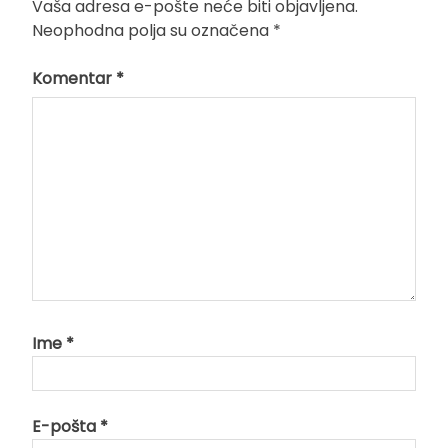
Vaša adresa e-pošte neće biti objavljena.
Neophodna polja su označena
*
Komentar
*
Ime
*
E-pošta
*