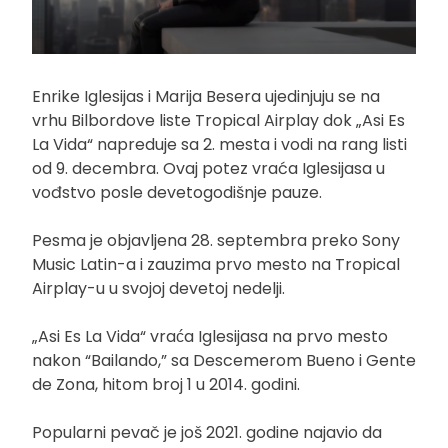
Enrike Iglesijas i Marija Besera ujedinjuju se na
vrhu Bilbordove liste Tropical Airplay dok „Asi Es
La Vida“ napreduje sa 2. mesta i vodi na rang listi
od 9. decembra. Ovaj potez vraća Iglesijasa u
vođstvo posle devetogodišnje pauze.
Pesma je objavljena 28. septembra preko Sony
Music Latin-a i zauzima prvo mesto na Tropical
Airplay-u u svojoj devetoj nedelji.
„Asi Es La Vida“ vraća Iglesijasa na prvo mesto
nakon “Bailando,” sa Descemerom Bueno i Gente
de Zona, hitom broj 1 u 2014. godini.
Popularni pevač je još 2021. godine najavio da