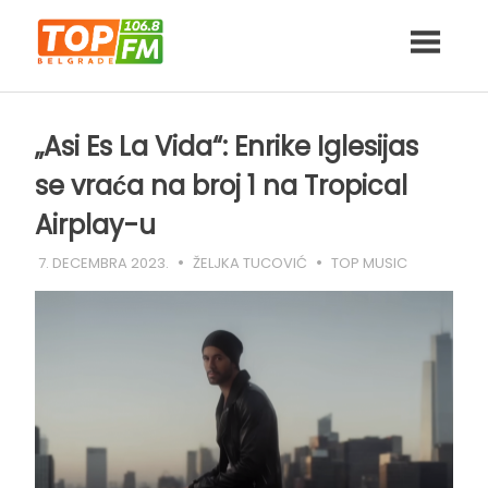
Skip
to
content
„Asi Es La Vida“: Enrike Iglesijas
se vraća na broj 1 na Tropical
Airplay-u
7. DECEMBRA 2023.
ŽELJKA TUCOVIĆ
TOP MUSIC