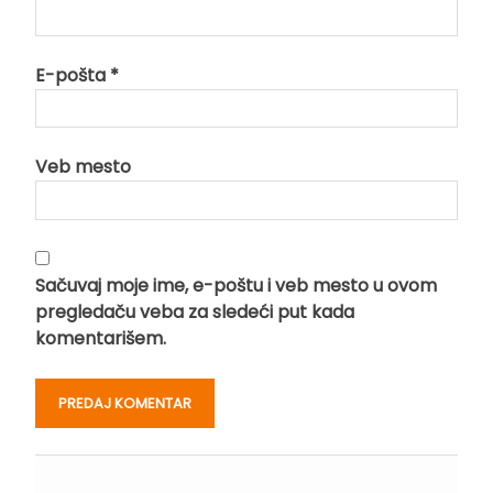
E-pošta
*
Veb mesto
Sačuvaj moje ime, e-poštu i veb mesto u ovom
pregledaču veba za sledeći put kada
komentarišem.