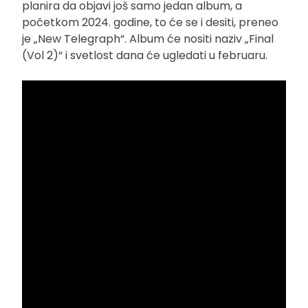
planira da objavi još samo jedan album, a
početkom 2024. godine, to će se i desiti, preneo
je „New Telegraph“. Album će nositi naziv „Final
(Vol 2)“ i svetlost dana će ugledati u februaru.