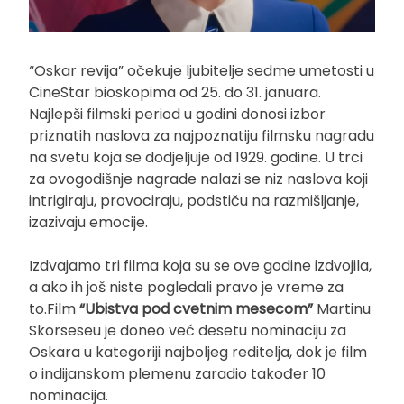
“Oskar revija” očekuje ljubitelje sedme umetosti u
CineStar bioskopima od 25. do 31. januara.
Najlepši filmski period u godini donosi izbor
priznatih naslova za najpoznatiju filmsku nagradu
na svetu koja se dodjeljuje od 1929. godine. U trci
za ovogodišnje nagrade nalazi se niz naslova koji
intrigiraju, provociraju, podstiču na razmišljanje,
izazivaju emocije.
Izdvajamo tri filma koja su se ove godine izdvojila,
a ako ih još niste pogledali pravo je vreme za
to.Film
“Ubistva pod cvetnim mesecom”
Martinu
Skorseseu je doneo već desetu nominaciju za
Oskara u kategoriji najboljeg reditelja, dok je film
o indijanskom plemenu zaradio također 10
nominacija.