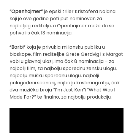
“Openhajmer”
je epski triler Kristofera Nolana
koji je ove godine peti put nominovan za
najboljeg reditelja, a Openhajmer može da se
pohvali s čak 13 nominacija.
“Barbi”
koja je privukla milionsku publiku u
bioskope, film rediteljke Grete Gerdvig i s Margot
Robi u glavnoj ulozi, ima čak 8 nominacija – za
najbolji film, za najbolju sporednu žensku ulogu,
najbolju mušku sporednu ulogu, najbolji
prilagođeni scenarij, najbolju kostimografiju, čak
dva muzička broja “I’m Just Ken”i “What Was I
Made For?” te finalno, za najbolju produkciju.