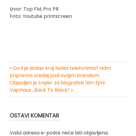
Izvor: Top FM, Pro PR
Foto: Youtube printscreen
« Da li je došao kraj Nokia telefonima? Hdm
Kretanje
priprema uređaj pod svojim brendom
Objavljen je trejler za biografski film Ejmi
članka
Vajnhaus „Back To Black“ »
OSTAVI KOMENTAR
Vaša adresa e-pošte neće biti objavljena.