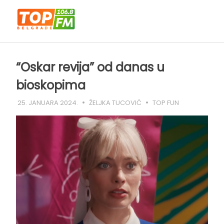
Skip
to
content
“Oskar revija” od danas u
bioskopima
25. JANUARA 2024.
ŽELJKA TUCOVIĆ
TOP FUN