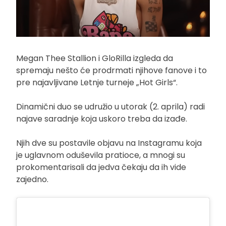
Megan Thee Stallion i GloRilla izgleda da
spremaju nešto će prodrmati njihove fanove i to
pre najavljivane Letnje turneje „Hot Girls“.
Dinamični duo se udružio u utorak (2. aprila) radi
najave saradnje koja uskoro treba da izađe.
Njih dve su postavile objavu na Instagramu koja
je uglavnom oduševila pratioce, a mnogi su
prokomentarisali da jedva čekaju da ih vide
zajedno.