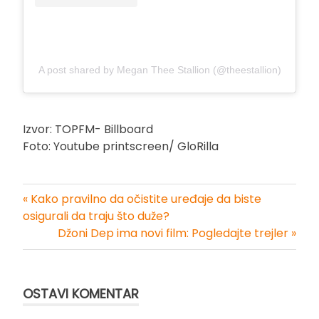
A post shared by Megan Thee Stallion (@theestallion)
Izvor: TOPFM- Billboard
Foto: Youtube printscreen/ GloRilla
« Kako pravilno da očistite uređaje da biste
Kretanje
osigurali da traju što duže?
Džoni Dep ima novi film: Pogledajte trejler »
članka
OSTAVI KOMENTAR