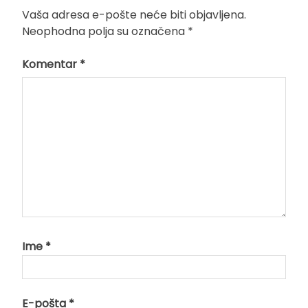
Vaša adresa e-pošte neće biti objavljena.
Neophodna polja su označena
*
Komentar
*
Ime
*
E-pošta
*