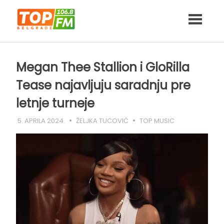
Skip
to
content
Megan Thee Stallion i GloRilla
Tease najavljuju saradnju pre
letnje turneje
5. APRILA 2024.
ŽELJKA TUCOVIĆ
TOP MUSIC